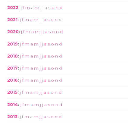
2022
:
j
f
m
a
m
j
j
a
s
o
n
d
2021
:
j
f
m
a
m
j
j
a
s
o
n
d
2020
:
j
f
m
a
m
j
j
a
s
o
n
d
2019
:
j
f
m
a
m
j
j
a
s
o
n
d
2018
:
j
f
m
a
m
j
j
a
s
o
n
d
2017
:
j
f
m
a
m
j
j
a
s
o
n
d
2016
:
j
f
m
a
m
j
j
a
s
o
n
d
2015
:
j
f
m
a
m
j
j
a
s
o
n
d
2014
:
j
f
m
a
m
j
j
a
s
o
n
d
2013
:
j
f
m
a
m
j
j
a
s
o
n
d