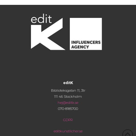
editK
Biblioteksgatan 11, 3tr
111 46 Stockholm
hej@editk.se
070-8185700
GDPR
editkunstlicher.se