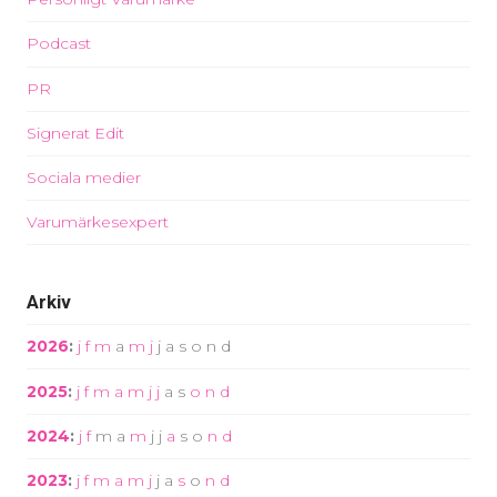
Podcast
PR
Signerat Edit
Sociala medier
Varumärkesexpert
Arkiv
2026
:
j
f
m
a
m
j
j
a
s
o
n
d
2025
:
j
f
m
a
m
j
j
a
s
o
n
d
2024
:
j
f
m
a
m
j
j
a
s
o
n
d
2023
:
j
f
m
a
m
j
j
a
s
o
n
d