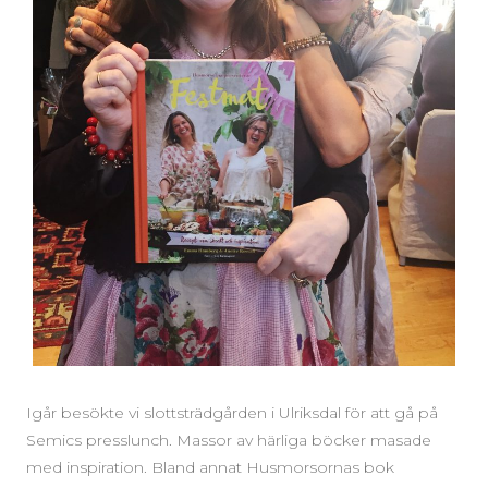
Igår besökte vi slottsträdgården i Ulriksdal för att gå på
Semics presslunch. Massor av härliga böcker masade
med inspiration. Bland annat Husmorsornas bok