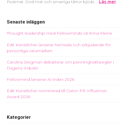
Festmat. God mat och smarriga tårtor bjöds …
Läs mer
Senaste inläggen
Thought leadership med Fellowminds vd Anna Kleine
Edit Künstlicher lanserar hemsida och erbjudande för
personliga varumärken
Carolina Stegman debatterar om penningtvättsregler i
Dagens Industri
Fellowmind lanserar AI-index 2026
Edit Künstlicher nominerad till Cision PR Influencer
Award 2026
Kategorier