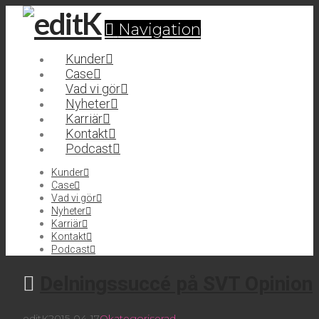
Navigation
Kunder
Case
Vad vi gör
Nyheter
Karriär
Kontakt
Podcast
Kunder
Case
Vad vi gör
Nyheter
Karriär
Kontakt
Podcast
Delningssuccé på SVT Opinion
editK
2015-04-17
Okategoriserad