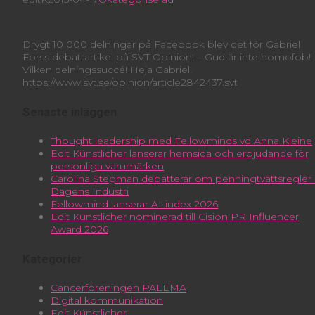
Drygt 10 000 delningar på Facebook blev det för Gabriel
Forss debattartikel på SVT Opinion! – Gud är inte homofob!
Vilken delningssuccé! Heja Gabriel!
https://www.svt.se/opinion/article2842437.svt
Senaste inläggen
Thought leadership med Fellowminds vd Anna Kleine
Edit Künstlicher lanserar hemsida och erbjudande för
personliga varumärken
Carolina Stegman debatterar om penningtvättsregler 
Dagens Industri
Fellowmind lanserar AI-index 2026
Edit Künstlicher nominerad till Cision PR Influencer
Award 2026
Kategorier
Cancerföreningen PALEMA
Digital kommunikation
Edit Künstlicher