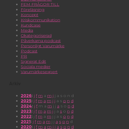
FEM FRÅGOR TILL
Föreläsning
Koncept
Kriskommunikation
Kundcase
Media
Okategoriserad
Påverkarna podcast
Personligt Varumärke
Podcast
PR
Signerat Edit
Sociala medier
Varumärkesexpert
Arkiv
2026
:
j
f
m
a
m
j
j
a
s
o
n
d
2025
:
j
f
m
a
m
j
j
a
s
o
n
d
2024
:
j
f
m
a
m
j
j
a
s
o
n
d
2023
:
j
f
m
a
m
j
j
a
s
o
n
d
2022
:
j
f
m
a
m
j
j
a
s
o
n
d
2021
:
j
f
m
a
m
j
j
a
s
o
n
d
2020
:
j
f
m
a
m
j
j
a
s
o
n
d