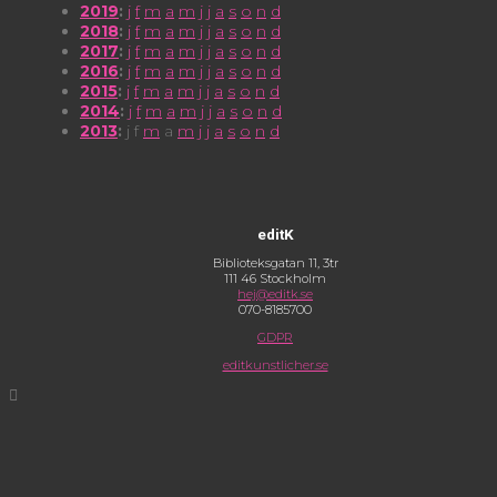
2019
:
j
f
m
a
m
j
j
a
s
o
n
d
2018
:
j
f
m
a
m
j
j
a
s
o
n
d
2017
:
j
f
m
a
m
j
j
a
s
o
n
d
2016
:
j
f
m
a
m
j
j
a
s
o
n
d
2015
:
j
f
m
a
m
j
j
a
s
o
n
d
2014
:
j
f
m
a
m
j
j
a
s
o
n
d
2013
:
j
f
m
a
m
j
j
a
s
o
n
d
editK
Biblioteksgatan 11, 3tr
111 46 Stockholm
hej@editk.se
070-8185700
GDPR
editkunstlicher.se