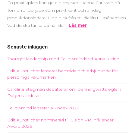
En praktikplats kan ge dig mycket. Hanna Carlsson på
Tomorro’ började som praktikant och är idag
produktionsledare. Hon gick från studielån till månadslön.
Vad du ska tänka på när du …
Läs mer
Senaste inläggen
Thought leadership med Fellowminds vd Anna Kleine
Edit Künstlicher lanserar hemsida och erbjudande för
personliga varumärken
Carolina Stegman debatterar om penningtvättsregler i
Dagens Industri
Fellowmind lanserar AI-index 2026
Edit Künstlicher nominerad till Cision PR Influencer
Award 2026