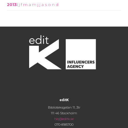
2013
:
j
f
m
a
m
j
j
a
s
o
n
d
editK
Biblioteksgatan 11, 3tr
111 46 Stockholm
hej@editk.se
070-8185700