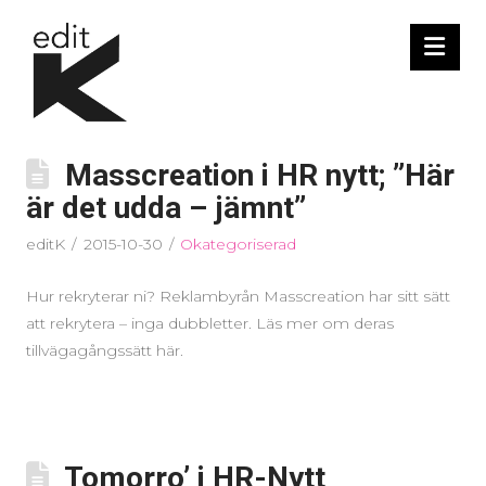
Nav
Masscreation i HR nytt; ”Här
är det udda – jämnt”
editK
2015-10-30
Okategoriserad
Hur rekryterar ni? Reklambyrån Masscreation har sitt sätt
att rekrytera – inga dubbletter. Läs mer om deras
tillvägagångssätt här.
Tomorro’ i HR-Nytt