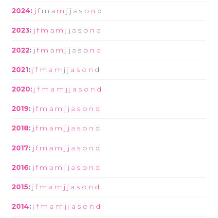
2024
:
j
f
m
a
m
j
j
a
s
o
n
d
2023
:
j
f
m
a
m
j
j
a
s
o
n
d
2022
:
j
f
m
a
m
j
j
a
s
o
n
d
2021
:
j
f
m
a
m
j
j
a
s
o
n
d
2020
:
j
f
m
a
m
j
j
a
s
o
n
d
2019
:
j
f
m
a
m
j
j
a
s
o
n
d
2018
:
j
f
m
a
m
j
j
a
s
o
n
d
2017
:
j
f
m
a
m
j
j
a
s
o
n
d
2016
:
j
f
m
a
m
j
j
a
s
o
n
d
2015
:
j
f
m
a
m
j
j
a
s
o
n
d
2014
:
j
f
m
a
m
j
j
a
s
o
n
d