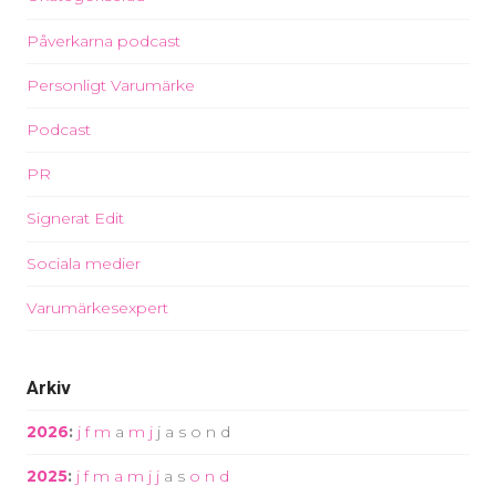
Påverkarna podcast
Personligt Varumärke
Podcast
PR
Signerat Edit
Sociala medier
Varumärkesexpert
Arkiv
2026
:
j
f
m
a
m
j
j
a
s
o
n
d
2025
:
j
f
m
a
m
j
j
a
s
o
n
d