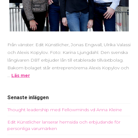
Från vänster: Edit Künstlicher, Jonas Engwall, Ulrika Valassi
och Alexis Kopylov. Foto: Karina Ljungdahl. Den svenska
långivaren DBT erbjuder lån till etablerade tillväxtbolag.
Bakom bolaget står entreprenörerna Alexis Kopylov och
…
Läs mer
Senaste inläggen
Thought leadership med Fellowminds vd Anna Kleine
Edit Künstlicher lanserar hemsida och erbjudande för
personliga varumärken