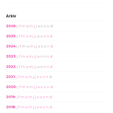
Arkiv
2026
:
j
f
m
a
m
j
j
a
s
o
n
d
2025
:
j
f
m
a
m
j
j
a
s
o
n
d
2024
:
j
f
m
a
m
j
j
a
s
o
n
d
2023
:
j
f
m
a
m
j
j
a
s
o
n
d
2022
:
j
f
m
a
m
j
j
a
s
o
n
d
2021
:
j
f
m
a
m
j
j
a
s
o
n
d
2020
:
j
f
m
a
m
j
j
a
s
o
n
d
2019
:
j
f
m
a
m
j
j
a
s
o
n
d
2018
:
j
f
m
a
m
j
j
a
s
o
n
d