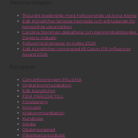
Senaste inläggen
Thought leadership med Fellowminds vd Anna Kleine
Edit Künstlicher lanserar hemsida och erbjudande för
personliga varumärken
Carolina Stegman debatterar om penningtvättsregler 
Dagens Industri
Fellowmind lanserar AI-index 2026
Edit Künstlicher nominerad till Cision PR Influencer
Award 2026
Kategorier
Cancerföreningen PALEMA
Digital kommunikation
Edit Künstlicher
FEM FRÅGOR TILL
Föreläsning
Koncept
Kriskommunikation
Kundcase
Media
Okategoriserad
Påverkarna podcast