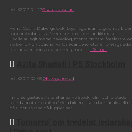
editK
2017-04-27
Okategoriserad
Hurra! Cecilia Dubergs bok, Lejonagendan, utgiven av Liber
toppar Adlibris lista över ekonomi- och juridikböcker.
Cecilia är legitimerad psykolog, mental tränare, föreläsare o
skribent. Hon coachar världsledande idrottare, företagsleda
och artister, hon arbetar med grupp- …
Läs mer
Azita Shariati i P5 Stockholm
editK
2017-03-09
Okategoriserad
I morse gästade Azita Shariati P5 Stockholm och pratade
bland annat om boken ”Hela bilden”, som hon är aktuell 
på Liber. Lyssna på klippet här.
Tomorro’ om tredelat ledarska
i Driva eget