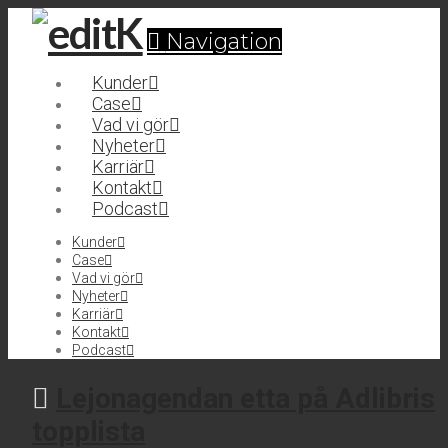
Navigation
Kunder
Case
Vad vi gör
Nyheter
Karriär
Kontakt
Podcast
Kunder
Case
Vad vi gör
Nyheter
Karriär
Kontakt
Podcast
Lejonagendan etta på Adlibris
topplista