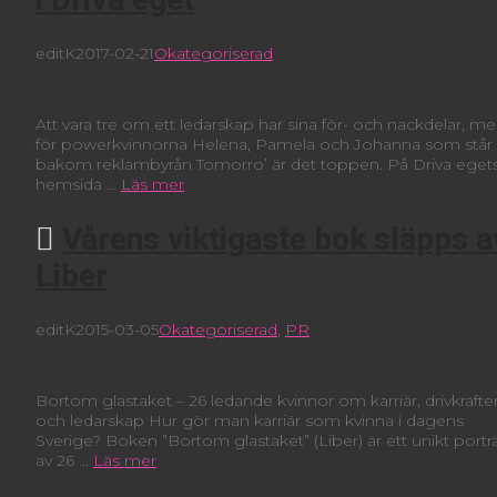
editK
2017-02-21
Okategoriserad
Att vara tre om ett ledarskap har sina för- och nackdelar, m
för powerkvinnorna Helena, Pamela och Johanna som står
bakom reklambyrån Tomorro’ är det toppen. På Driva eget
hemsida …
Läs mer
Vårens viktigaste bok släpps a
Liber
editK
2015-03-05
Okategoriserad
,
PR
Bortom glastaket – 26 ledande kvinnor om karriär, drivkrafte
och ledarskap Hur gör man karriär som kvinna i dagens
Sverige? Boken ”Bortom glastaket” (Liber) är ett unikt porträ
av 26 …
Läs mer