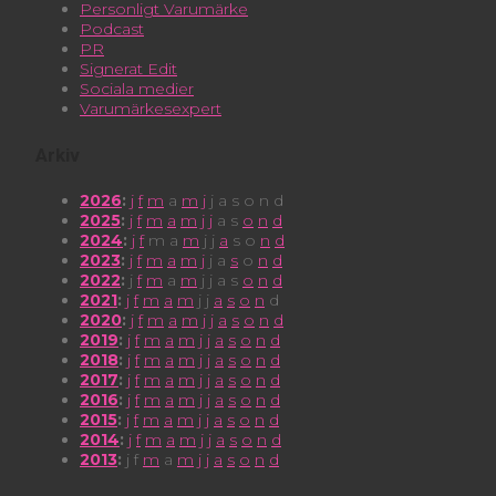
Personligt Varumärke
Podcast
PR
Signerat Edit
Sociala medier
Varumärkesexpert
Arkiv
2026
:
j
f
m
a
m
j
j
a
s
o
n
d
2025
:
j
f
m
a
m
j
j
a
s
o
n
d
2024
:
j
f
m
a
m
j
j
a
s
o
n
d
2023
:
j
f
m
a
m
j
j
a
s
o
n
d
2022
:
j
f
m
a
m
j
j
a
s
o
n
d
2021
:
j
f
m
a
m
j
j
a
s
o
n
d
2020
:
j
f
m
a
m
j
j
a
s
o
n
d
2019
:
j
f
m
a
m
j
j
a
s
o
n
d
2018
:
j
f
m
a
m
j
j
a
s
o
n
d
2017
:
j
f
m
a
m
j
j
a
s
o
n
d
2016
:
j
f
m
a
m
j
j
a
s
o
n
d
2015
:
j
f
m
a
m
j
j
a
s
o
n
d
2014
:
j
f
m
a
m
j
j
a
s
o
n
d
2013
:
j
f
m
a
m
j
j
a
s
o
n
d