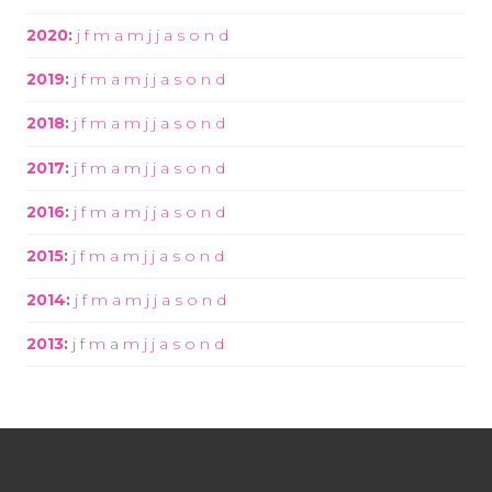
2020
:
j
f
m
a
m
j
j
a
s
o
n
d
2019
:
j
f
m
a
m
j
j
a
s
o
n
d
2018
:
j
f
m
a
m
j
j
a
s
o
n
d
2017
:
j
f
m
a
m
j
j
a
s
o
n
d
2016
:
j
f
m
a
m
j
j
a
s
o
n
d
2015
:
j
f
m
a
m
j
j
a
s
o
n
d
2014
:
j
f
m
a
m
j
j
a
s
o
n
d
2013
:
j
f
m
a
m
j
j
a
s
o
n
d