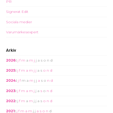
PR
Signerat Edit
Sociala medier
Varumärkesexpert
Arkiv
2026
:
j
f
m
a
m
j
j
a
s
o
n
d
2025
:
j
f
m
a
m
j
j
a
s
o
n
d
2024
:
j
f
m
a
m
j
j
a
s
o
n
d
2023
:
j
f
m
a
m
j
j
a
s
o
n
d
2022
:
j
f
m
a
m
j
j
a
s
o
n
d
2021
:
j
f
m
a
m
j
j
a
s
o
n
d