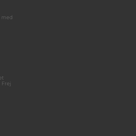
at med
et
 Frej