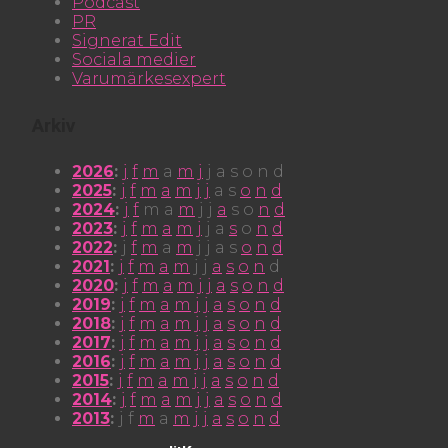
Podcast
PR
Signerat Edit
Sociala medier
Varumärkesexpert
Arkiv
2026
:
j
f
m
a
m
j
j
a
s
o
n
d
2025
:
j
f
m
a
m
j
j
a
s
o
n
d
2024
:
j
f
m
a
m
j
j
a
s
o
n
d
2023
:
j
f
m
a
m
j
j
a
s
o
n
d
2022
:
j
f
m
a
m
j
j
a
s
o
n
d
2021
:
j
f
m
a
m
j
j
a
s
o
n
d
2020
:
j
f
m
a
m
j
j
a
s
o
n
d
2019
:
j
f
m
a
m
j
j
a
s
o
n
d
2018
:
j
f
m
a
m
j
j
a
s
o
n
d
2017
:
j
f
m
a
m
j
j
a
s
o
n
d
2016
:
j
f
m
a
m
j
j
a
s
o
n
d
2015
:
j
f
m
a
m
j
j
a
s
o
n
d
2014
:
j
f
m
a
m
j
j
a
s
o
n
d
2013
:
j
f
m
a
m
j
j
a
s
o
n
d