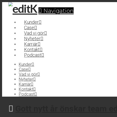
Navigation
Kunder
Case
Vad vi gör
Nyheter
Karriär
Kontakt
Podcast
Kunder
Case
Vad vi gör
Nyheter
Karriär
Kontakt
Podcast
Gott nytt år önskar team e