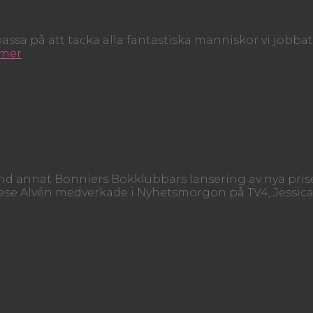
ill passa på att tacka alla fantastiska människor vi jobb
 mer
land annat Bonniers Bokklubbars lansering av nya pris
se Alvén medverkade i Nyhetsmorgon på TV4, Jessica