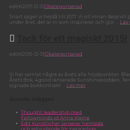
editK
2017-12-31
Okategoriserad
Snart säger vi hejdå till 2017. Vi vill innan dess v
under året, det är ni som inspirerar och gör …
Läs
Tack för ett magiskt 2015!
editK
2015-12-31
Okategoriserad
Vi har samlat några av årets alla höjdpunkter. B
Årets Bok, 4good lanserade Sunshinepodden, Tere
signade bokkontrakt …
Läs mer
Senaste inläggen
Thought leadership med
Fellowminds vd Anna Kleine
Edit Künstlicher lanserar hemsida
och erbjudande för personliga