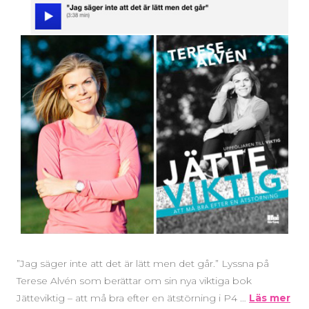
”Jag säger inte att det är lätt men det går.” Lyssna på
Terese Alvén som berättar om sin nya viktiga bok
Jätteviktig – att må bra efter en ätstörning i P4 …
Läs mer