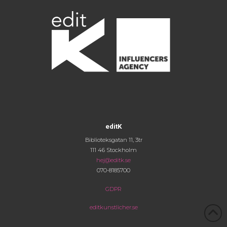
editK
Biblioteksgatan 11, 3tr
111 46 Stockholm
hej@editk.se
070-8185700
GDPR
editkunstlicher.se