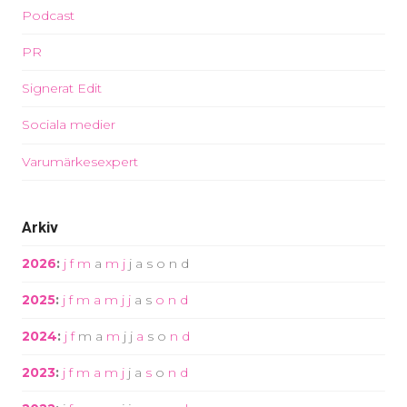
Podcast
PR
Signerat Edit
Sociala medier
Varumärkesexpert
Arkiv
2026
:
j
f
m
a
m
j
j
a
s
o
n
d
2025
:
j
f
m
a
m
j
j
a
s
o
n
d
2024
:
j
f
m
a
m
j
j
a
s
o
n
d
2023
:
j
f
m
a
m
j
j
a
s
o
n
d