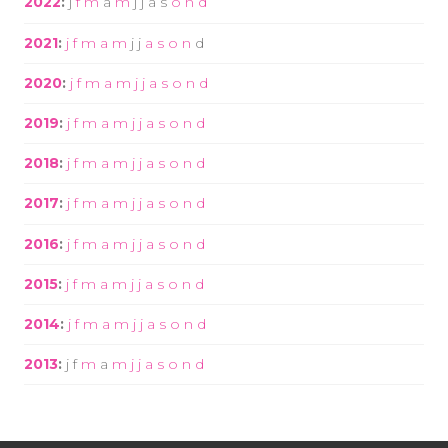
2022
:
j
f
m
a
m
j
j
a
s
o
n
d
2021
:
j
f
m
a
m
j
j
a
s
o
n
d
2020
:
j
f
m
a
m
j
j
a
s
o
n
d
2019
:
j
f
m
a
m
j
j
a
s
o
n
d
2018
:
j
f
m
a
m
j
j
a
s
o
n
d
2017
:
j
f
m
a
m
j
j
a
s
o
n
d
2016
:
j
f
m
a
m
j
j
a
s
o
n
d
2015
:
j
f
m
a
m
j
j
a
s
o
n
d
2014
:
j
f
m
a
m
j
j
a
s
o
n
d
2013
:
j
f
m
a
m
j
j
a
s
o
n
d