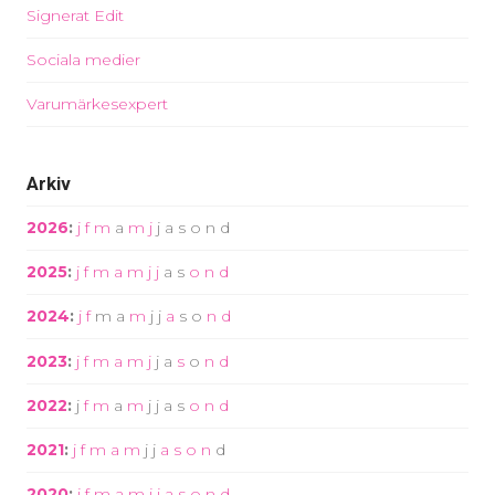
Signerat Edit
Sociala medier
Varumärkesexpert
Arkiv
2026
:
j
f
m
a
m
j
j
a
s
o
n
d
2025
:
j
f
m
a
m
j
j
a
s
o
n
d
2024
:
j
f
m
a
m
j
j
a
s
o
n
d
2023
:
j
f
m
a
m
j
j
a
s
o
n
d
2022
:
j
f
m
a
m
j
j
a
s
o
n
d
2021
:
j
f
m
a
m
j
j
a
s
o
n
d
2020
:
j
f
m
a
m
j
j
a
s
o
n
d