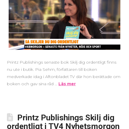
Printz Publishings senaste bok Skilj dig ordentligt finns
nu ute i butik. Pia Sehm, författaren till boken
medverkade idag i Aftonbladet TV där hon berättade om
boken och gav sina råd …
Läs mer
Printz Publishings Skilj dig
ordentligt i TV4 Nyhetsmorgon