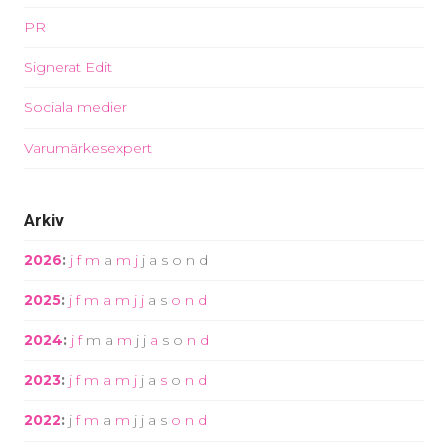
PR
Signerat Edit
Sociala medier
Varumärkesexpert
Arkiv
2026
:
j
f
m
a
m
j
j
a
s
o
n
d
2025
:
j
f
m
a
m
j
j
a
s
o
n
d
2024
:
j
f
m
a
m
j
j
a
s
o
n
d
2023
:
j
f
m
a
m
j
j
a
s
o
n
d
2022
:
j
f
m
a
m
j
j
a
s
o
n
d