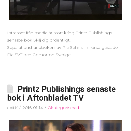
Intresset från media är stort kring Printz Publishings
senaste bok Skilj dig ordentligt!
Separationshandboken, av Pia Sehm. I morse gästade
Pia SVT och Gomorron Sverige.
Printz Publishings senaste
bok i Aftonbladet TV
editK
2016-01-14
Okategoriserad