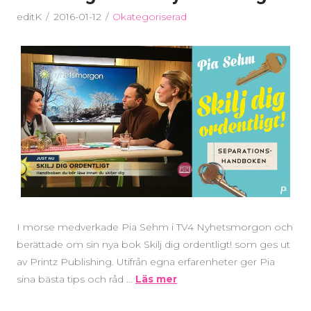
editK
2016-01-12
Okategoriserad
I morse medverkade Pia Sehm i TV4 Nyhetsmorgon och
berättade om sin nya bok Skilj dig ordentligt! som ges ut
av Printz Publishing. Utifrån egna erfarenheter ger Pia
sina bästa tips och råd …
Läs mer