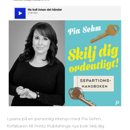
Lyssna på en personlig intervju med Pia Sehm,
författaren till Printz Publishings nya bok Skilj dig