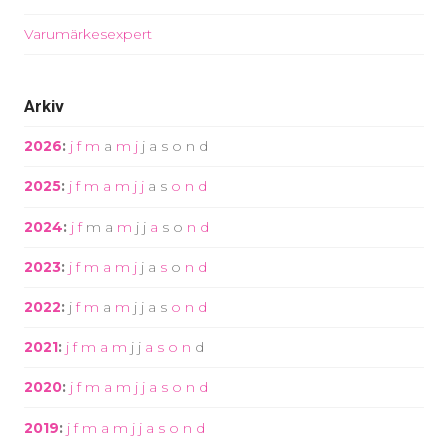
Varumärkesexpert
Arkiv
2026
:
j
f
m
a
m
j
j
a
s
o
n
d
2025
:
j
f
m
a
m
j
j
a
s
o
n
d
2024
:
j
f
m
a
m
j
j
a
s
o
n
d
2023
:
j
f
m
a
m
j
j
a
s
o
n
d
2022
:
j
f
m
a
m
j
j
a
s
o
n
d
2021
:
j
f
m
a
m
j
j
a
s
o
n
d
2020
:
j
f
m
a
m
j
j
a
s
o
n
d
2019
:
j
f
m
a
m
j
j
a
s
o
n
d