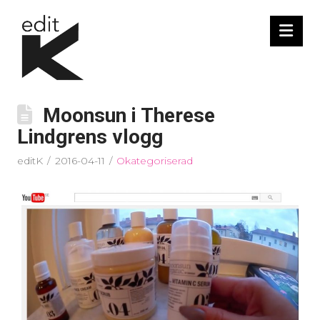
Nav
Moonsun i Therese
Lindgrens vlogg
editK
2016-04-11
Okategoriserad