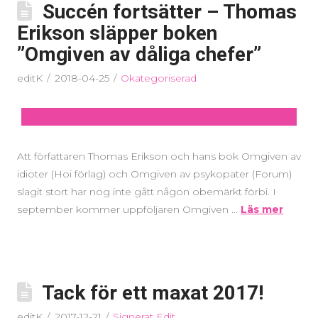
Succén fortsätter – Thomas
Erikson släpper boken
”Omgiven av dåliga chefer”
editK
2018-04-25
Okategoriserad
Att författaren Thomas Erikson och hans bok Omgiven av
idioter (Hoi förlag) och Omgiven av psykopater (Forum)
slagit stort har nog inte gått någon obemärkt förbi. I
september kommer uppföljaren Omgiven …
Läs mer
Tack för ett maxat 2017!
editK
2017-12-21
Signerat Edit