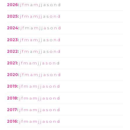
2026
:
j
f
m
a
m
j
j
a
s
o
n
d
2025
:
j
f
m
a
m
j
j
a
s
o
n
d
2024
:
j
f
m
a
m
j
j
a
s
o
n
d
2023
:
j
f
m
a
m
j
j
a
s
o
n
d
2022
:
j
f
m
a
m
j
j
a
s
o
n
d
2021
:
j
f
m
a
m
j
j
a
s
o
n
d
2020
:
j
f
m
a
m
j
j
a
s
o
n
d
2019
:
j
f
m
a
m
j
j
a
s
o
n
d
2018
:
j
f
m
a
m
j
j
a
s
o
n
d
2017
:
j
f
m
a
m
j
j
a
s
o
n
d
2016
:
j
f
m
a
m
j
j
a
s
o
n
d