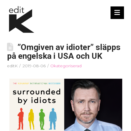
Nav
”Omgiven av idioter” släpps
på engelska i USA och UK
editK
2019-08-06
Okategoriserad