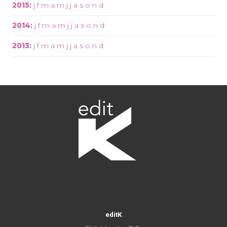
2015
:
j
f
m
a
m
j
j
a
s
o
n
d
2014
:
j
f
m
a
m
j
j
a
s
o
n
d
2013
:
j
f
m
a
m
j
j
a
s
o
n
d
editK