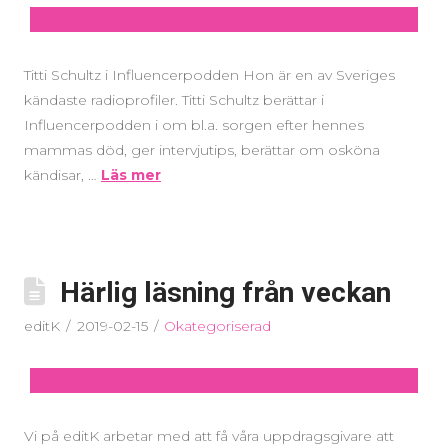
Titti Schultz i Influencerpodden Hon är en av Sveriges
kändaste radioprofiler. Titti Schultz berättar i
Influencerpodden i om bl.a. sorgen efter hennes
mammas död, ger intervjutips, berättar om osköna
kändisar, …
Läs mer
Härlig läsning från veckan
editK
2019-02-15
Okategoriserad
Vi på editK arbetar med att få våra uppdragsgivare att