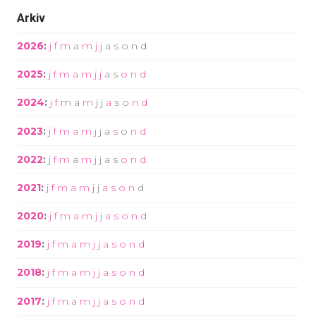
Arkiv
2026
:
j
f
m
a
m
j
j
a
s
o
n
d
2025
:
j
f
m
a
m
j
j
a
s
o
n
d
2024
:
j
f
m
a
m
j
j
a
s
o
n
d
2023
:
j
f
m
a
m
j
j
a
s
o
n
d
2022
:
j
f
m
a
m
j
j
a
s
o
n
d
2021
:
j
f
m
a
m
j
j
a
s
o
n
d
2020
:
j
f
m
a
m
j
j
a
s
o
n
d
2019
:
j
f
m
a
m
j
j
a
s
o
n
d
2018
:
j
f
m
a
m
j
j
a
s
o
n
d
2017
:
j
f
m
a
m
j
j
a
s
o
n
d