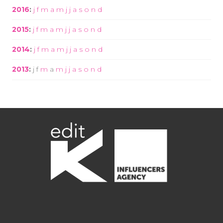
2016
:
j
f
m
a
m
j
j
a
s
o
n
d
2015
:
j
f
m
a
m
j
j
a
s
o
n
d
2014
:
j
f
m
a
m
j
j
a
s
o
n
d
2013
:
j
f
m
a
m
j
j
a
s
o
n
d