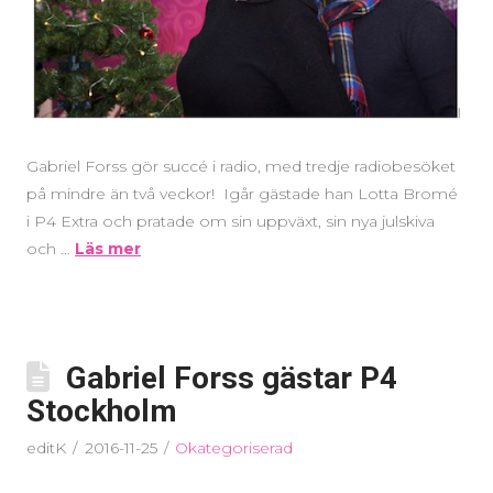
Gabriel Forss gör succé i radio, med tredje radiobesöket
på mindre än två veckor! Igår gästade han Lotta Bromé
i P4 Extra och pratade om sin uppväxt, sin nya julskiva
och …
Läs mer
Gabriel Forss gästar P4
Stockholm
editK
2016-11-25
Okategoriserad