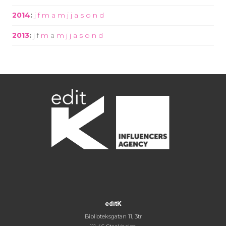
2014
:
j
f
m
a
m
j
j
a
s
o
n
d
2013
:
j
f
m
a
m
j
j
a
s
o
n
d
editK
Biblioteksgatan 11, 3tr