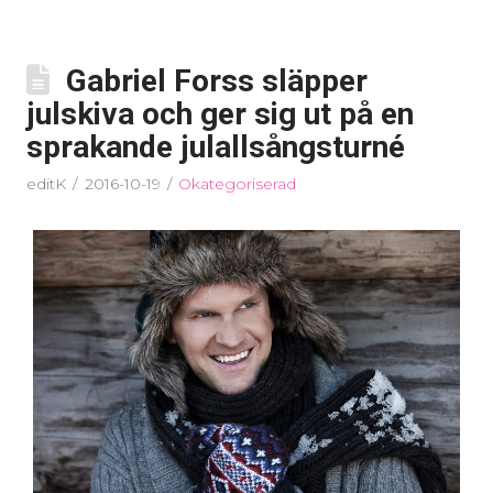
Gabriel Forss släpper
julskiva och ger sig ut på en
sprakande julallsångsturné
editK
2016-10-19
Okategoriserad