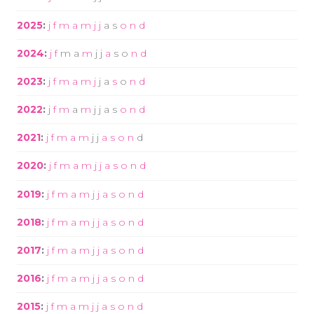
2025
:
j
f
m
a
m
j
j
a
s
o
n
d
2024
:
j
f
m
a
m
j
j
a
s
o
n
d
2023
:
j
f
m
a
m
j
j
a
s
o
n
d
2022
:
j
f
m
a
m
j
j
a
s
o
n
d
2021
:
j
f
m
a
m
j
j
a
s
o
n
d
2020
:
j
f
m
a
m
j
j
a
s
o
n
d
2019
:
j
f
m
a
m
j
j
a
s
o
n
d
2018
:
j
f
m
a
m
j
j
a
s
o
n
d
2017
:
j
f
m
a
m
j
j
a
s
o
n
d
2016
:
j
f
m
a
m
j
j
a
s
o
n
d
2015
:
j
f
m
a
m
j
j
a
s
o
n
d