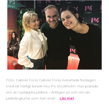
Foto: Gabriel Forss Gabriel Forss rivstartade fredagen
med ett härligt besök hos P4 Stockholm. Han pratade
om sin nysläppta julskiva – Äntligen jul och om sin
julallsångturné som han snart …
Läs mer