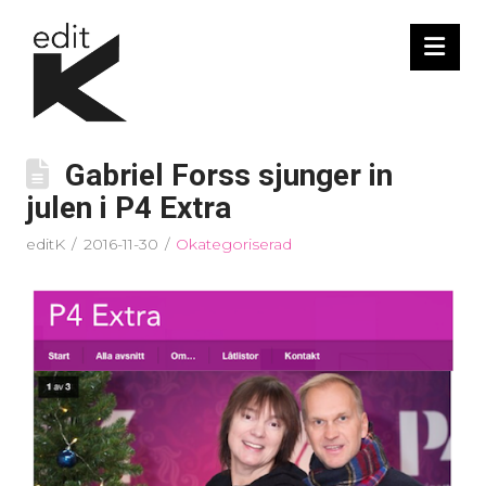
Nav
Gabriel Forss sjunger in
julen i P4 Extra
editK
2016-11-30
Okategoriserad