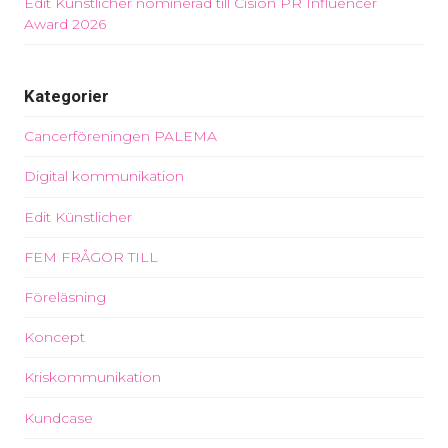
Edit Künstlicher nominerad till Cision PR Influencer
Award 2026
Kategorier
Cancerföreningen PALEMA
Digital kommunikation
Edit Künstlicher
FEM FRÅGOR TILL
Föreläsning
Koncept
Kriskommunikation
Kundcase