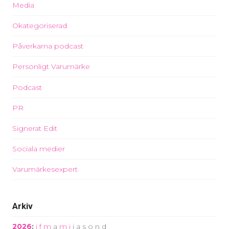
Media
Okategoriserad
Påverkarna podcast
Personligt Varumärke
Podcast
PR
Signerat Edit
Sociala medier
Varumärkesexpert
Arkiv
2026
:
j
f
m
a
m
j
j
a
s
o
n
d