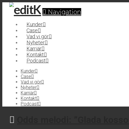
Navigation
Kunder
Case
Vad vi gör
Nyheter
Karriär
Kontakt
Podcast
Kunder
Case
Vad vi gör
Nyheter
Karriär
Kontakt
Podcast
Odds melodi: ”Glada kosso