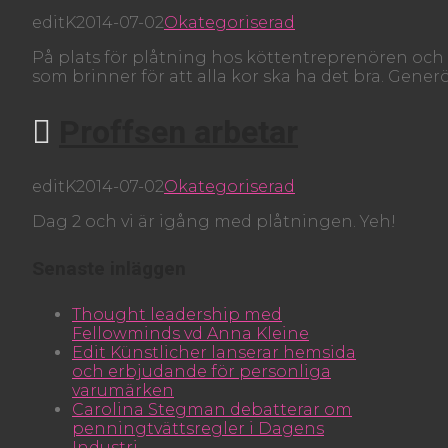
editK
2014-07-02
Okategoriserad
På plats för plåtning hos köttentreprenören o
som brinner för att alla kor ska ha det bra. Ge
Proffsen arbetar
editK
2014-07-02
Okategoriserad
Dag 2 och vi är igång med plåtningen. Yeh!
Senaste inläggen
Thought leadership med
Fellowminds vd Anna Kleine
Edit Künstlicher lanserar hemsida
och erbjudande för personliga
varumärken
Carolina Stegman debatterar om
penningtvättsregler i Dagens
Industri