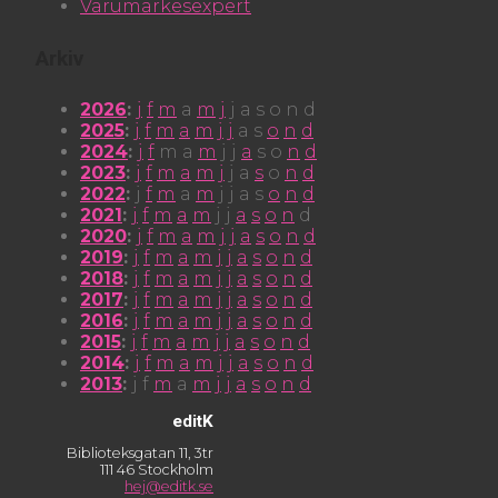
Varumärkesexpert
Arkiv
2026
:
j
f
m
a
m
j
j
a
s
o
n
d
2025
:
j
f
m
a
m
j
j
a
s
o
n
d
2024
:
j
f
m
a
m
j
j
a
s
o
n
d
2023
:
j
f
m
a
m
j
j
a
s
o
n
d
2022
:
j
f
m
a
m
j
j
a
s
o
n
d
2021
:
j
f
m
a
m
j
j
a
s
o
n
d
2020
:
j
f
m
a
m
j
j
a
s
o
n
d
2019
:
j
f
m
a
m
j
j
a
s
o
n
d
2018
:
j
f
m
a
m
j
j
a
s
o
n
d
2017
:
j
f
m
a
m
j
j
a
s
o
n
d
2016
:
j
f
m
a
m
j
j
a
s
o
n
d
2015
:
j
f
m
a
m
j
j
a
s
o
n
d
2014
:
j
f
m
a
m
j
j
a
s
o
n
d
2013
:
j
f
m
a
m
j
j
a
s
o
n
d
editK
Biblioteksgatan 11, 3tr
111 46 Stockholm
hej@editk.se