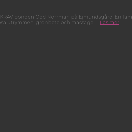
ch KRAV bonden Odd Norrman på Ejmundsgård. En fami
nerösa utrymmen, grönbete och massage. …
Läs mer