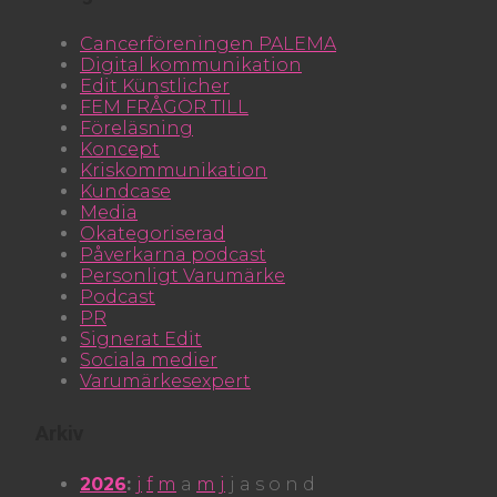
Cancerföreningen PALEMA
Digital kommunikation
Edit Künstlicher
FEM FRÅGOR TILL
Föreläsning
Koncept
Kriskommunikation
Kundcase
Media
Okategoriserad
Påverkarna podcast
Personligt Varumärke
Podcast
PR
Signerat Edit
Sociala medier
Varumärkesexpert
Arkiv
2026
:
j
f
m
a
m
j
j
a
s
o
n
d