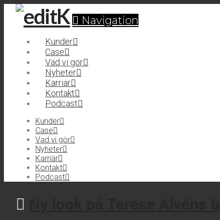
Navigation
Kunder
Case
Vad vi gör
Nyheter
Karriär
Kontakt
Podcast
Kunder
Case
Vad vi gör
Nyheter
Karriär
Kontakt
Podcast
Ny look på Terese Alvéns 