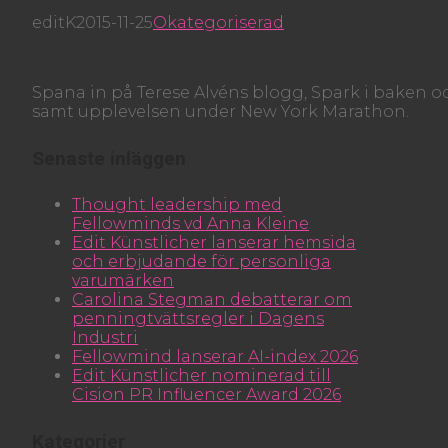
editK
2015-11-25
Okategoriserad
Spana in på Terese Alvéns blogg, Spark i baken o
samt upplevelsen under New York Marathon.
Senaste inläggen
Thought leadership med
Fellowminds vd Anna Kleine
Edit Künstlicher lanserar hemsida
och erbjudande för personliga
varumärken
Carolina Stegman debatterar om
penningtvättsregler i Dagens
Industri
Fellowmind lanserar AI-index 2026
Edit Künstlicher nominerad till
Cision PR Influencer Award 2026
Kategorier