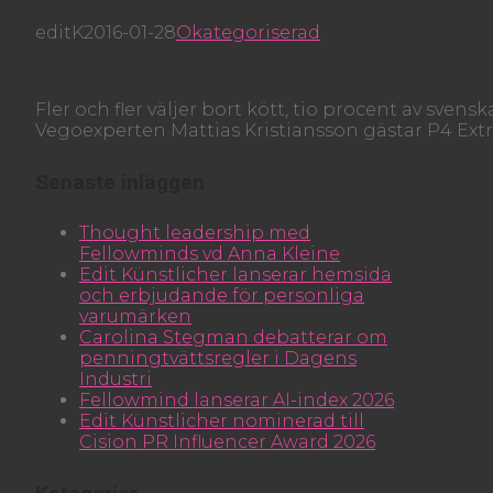
editK
2016-01-28
Okategoriserad
Fler och fler väljer bort kött, tio procent av sven
Vegoexperten Mattias Kristiansson gästar P4 Extra
Senaste inläggen
Thought leadership med
Fellowminds vd Anna Kleine
Edit Künstlicher lanserar hemsida
och erbjudande för personliga
varumärken
Carolina Stegman debatterar om
penningtvättsregler i Dagens
Industri
Fellowmind lanserar AI-index 2026
Edit Künstlicher nominerad till
Cision PR Influencer Award 2026