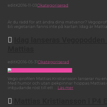
editK
2016-11-03
Okategoriserad
Är du rädd för att ändra dina matvanor? Vegoprofil
bli vegetarian fanns inte på kartan. Idag är Mat
Idag lanseras Vegopodden –
Mattias
editK
2016-05-31
Okategoriserad
Vego-profilen Mattias Kristiansson lanserar nu e
Med humor och utan pekpinnar hoppas Mattias oc
inbjudande röst till ett …
Läs mer
Mattias Kristiansson i P4 E