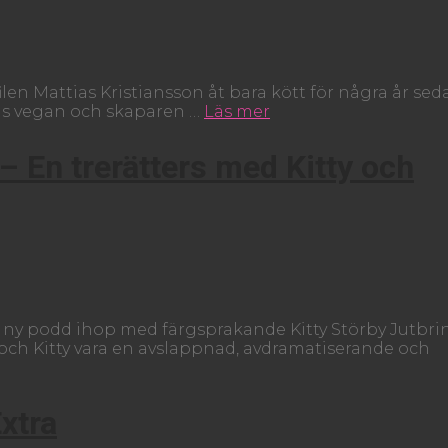
en Mattias Kristiansson åt bara kött för några år seda
tias vegan och skaparen …
Läs mer
 En trerätters med Kitty och
n ny podd ihop med färgsprakande Kitty Störby Jutbri
h Kitty vara en avslappnad, avdramatiserande och
xtra