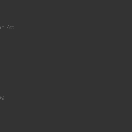
n. Att
ng.