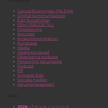
Kategorier
Cancerföreningen PALEMA
Digital kommunikation
Edit Künstlicher
FEM FRÅGOR TILL
Föreläsning
Koncept
Kriskommunikation
Kundcase
Media
Okategoriserad
Påverkarna podcast
Personligt Varumärke
Podcast
PR
Signerat Edit
Sociala medier
Varumärkesexpert
Arkiv
2026
:
j
f
m
a
m
j
j
a
s
o
n
d