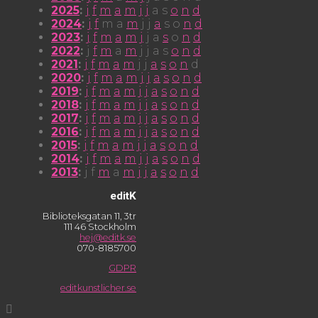
2025
:
j
f
m
a
m
j
j
a
s
o
n
d
2024
:
j
f
m
a
m
j
j
a
s
o
n
d
2023
:
j
f
m
a
m
j
j
a
s
o
n
d
2022
:
j
f
m
a
m
j
j
a
s
o
n
d
2021
:
j
f
m
a
m
j
j
a
s
o
n
d
2020
:
j
f
m
a
m
j
j
a
s
o
n
d
2019
:
j
f
m
a
m
j
j
a
s
o
n
d
2018
:
j
f
m
a
m
j
j
a
s
o
n
d
2017
:
j
f
m
a
m
j
j
a
s
o
n
d
2016
:
j
f
m
a
m
j
j
a
s
o
n
d
2015
:
j
f
m
a
m
j
j
a
s
o
n
d
2014
:
j
f
m
a
m
j
j
a
s
o
n
d
2013
:
j
f
m
a
m
j
j
a
s
o
n
d
editK
Biblioteksgatan 11, 3tr
111 46 Stockholm
hej@editk.se
070-8185700
GDPR
editkunstlicher.se