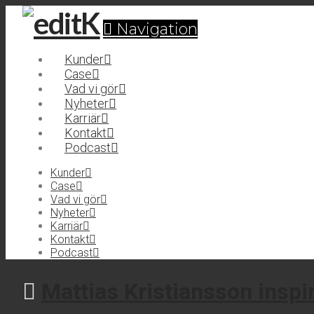
Navigation
Kunder
Case
Vad vi gör
Nyheter
Karriär
Kontakt
Podcast
Kunder
Case
Vad vi gör
Nyheter
Karriär
Kontakt
Podcast
Mattias Kristiansson inspi