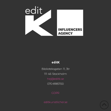
editK
Biblioteksgatan 11, 3tr
111 46 Stockholm
hej@editk.se
070-8185700
GDPR
editkunstlicher.se