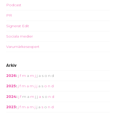
Podcast
PR
Signerat Edit
Sociala medier
Varumärkesexpert
Arkiv
2026
:
j
f
m
a
m
j
j
a
s
o
n
d
2025
:
j
f
m
a
m
j
j
a
s
o
n
d
2024
:
j
f
m
a
m
j
j
a
s
o
n
d
2023
:
j
f
m
a
m
j
j
a
s
o
n
d