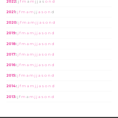
2022
:
j
f
m
a
m
j
j
a
s
o
n
d
2021
:
j
f
m
a
m
j
j
a
s
o
n
d
2020
:
j
f
m
a
m
j
j
a
s
o
n
d
2019
:
j
f
m
a
m
j
j
a
s
o
n
d
2018
:
j
f
m
a
m
j
j
a
s
o
n
d
2017
:
j
f
m
a
m
j
j
a
s
o
n
d
2016
:
j
f
m
a
m
j
j
a
s
o
n
d
2015
:
j
f
m
a
m
j
j
a
s
o
n
d
2014
:
j
f
m
a
m
j
j
a
s
o
n
d
2013
:
j
f
m
a
m
j
j
a
s
o
n
d