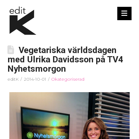
Nav
Vegetariska världsdagen
med Ulrika Davidsson på TV4
Nyhetsmorgon
editK
2014-10-01
Okategoriserad