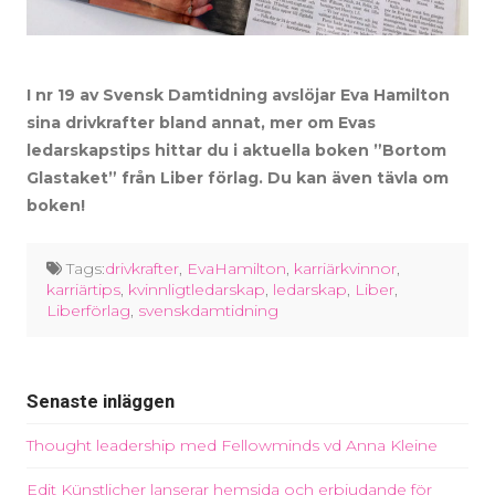
I nr 19 av Svensk Damtidning avslöjar Eva Hamilton
sina drivkrafter bland annat, mer om Evas
ledarskapstips hittar du i aktuella boken ”Bortom
Glastaket” från Liber förlag. Du kan även tävla om
boken!
Tags:
drivkrafter
,
EvaHamilton
,
karriärkvinnor
,
karriärtips
,
kvinnligtledarskap
,
ledarskap
,
Liber
,
Liberförlag
,
svenskdamtidning
Senaste inläggen
Thought leadership med Fellowminds vd Anna Kleine
Edit Künstlicher lanserar hemsida och erbjudande för