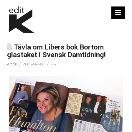
Nav
Tävla om Libers bok Bortom
glastaket i Svensk Damtidning!
editK
2015-04-09
PR