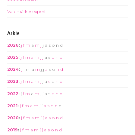
Varumärkesexpert
Arkiv
2026
:
j
f
m
a
m
j
j
a
s
o
n
d
2025
:
j
f
m
a
m
j
j
a
s
o
n
d
2024
:
j
f
m
a
m
j
j
a
s
o
n
d
2023
:
j
f
m
a
m
j
j
a
s
o
n
d
2022
:
j
f
m
a
m
j
j
a
s
o
n
d
2021
:
j
f
m
a
m
j
j
a
s
o
n
d
2020
:
j
f
m
a
m
j
j
a
s
o
n
d
2019
:
j
f
m
a
m
j
j
a
s
o
n
d