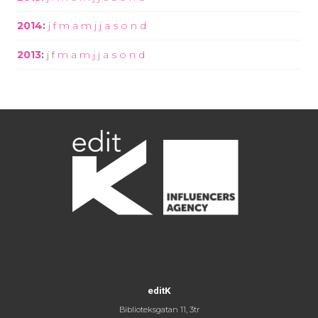
2014
:
j
f
m
a
m
j
j
a
s
o
n
d
2013
:
j
f
m
a
m
j
j
a
s
o
n
d
editK
Biblioteksgatan 11, 3tr