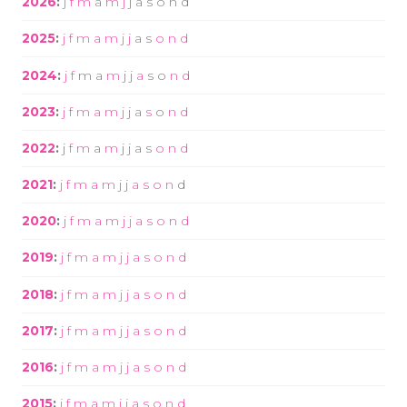
2026
:
j
f
m
a
m
j
j
a
s
o
n
d
2025
:
j
f
m
a
m
j
j
a
s
o
n
d
2024
:
j
f
m
a
m
j
j
a
s
o
n
d
2023
:
j
f
m
a
m
j
j
a
s
o
n
d
2022
:
j
f
m
a
m
j
j
a
s
o
n
d
2021
:
j
f
m
a
m
j
j
a
s
o
n
d
2020
:
j
f
m
a
m
j
j
a
s
o
n
d
2019
:
j
f
m
a
m
j
j
a
s
o
n
d
2018
:
j
f
m
a
m
j
j
a
s
o
n
d
2017
:
j
f
m
a
m
j
j
a
s
o
n
d
2016
:
j
f
m
a
m
j
j
a
s
o
n
d
2015
:
j
f
m
a
m
j
j
a
s
o
n
d