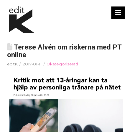
Nav
Terese Alvén om riskerna med PT
online
editK
2017-01-11
Okategoriserad