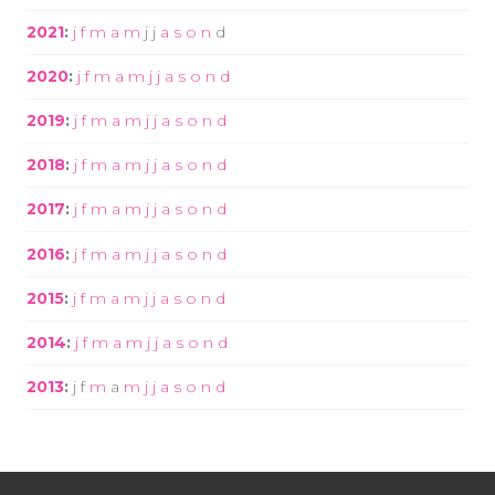
2021
:
j
f
m
a
m
j
j
a
s
o
n
d
2020
:
j
f
m
a
m
j
j
a
s
o
n
d
2019
:
j
f
m
a
m
j
j
a
s
o
n
d
2018
:
j
f
m
a
m
j
j
a
s
o
n
d
2017
:
j
f
m
a
m
j
j
a
s
o
n
d
2016
:
j
f
m
a
m
j
j
a
s
o
n
d
2015
:
j
f
m
a
m
j
j
a
s
o
n
d
2014
:
j
f
m
a
m
j
j
a
s
o
n
d
2013
:
j
f
m
a
m
j
j
a
s
o
n
d