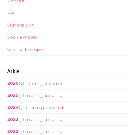
Podcast
PR
Signerat Edit
Sociala medier
Varumärkesexpert
Arkiv
2026
:
j
f
m
a
m
j
j
a
s
o
n
d
2025
:
j
f
m
a
m
j
j
a
s
o
n
d
2024
:
j
f
m
a
m
j
j
a
s
o
n
d
2023
:
j
f
m
a
m
j
j
a
s
o
n
d
2022
:
j
f
m
a
m
j
j
a
s
o
n
d