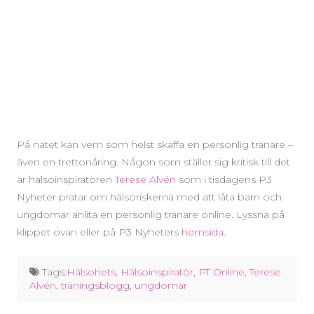
På nätet kan vem som helst skaffa en personlig tränare –
även en trettonåring. Någon som ställer sig kritisk till det
är hälsoinspiratören
Terese Alvén
som i tisdagens P3
Nyheter pratar om hälsoriskerna med att låta barn och
ungdomar anlita en personlig tränare online. Lyssna på
klippet ovan eller på P3 Nyheters
hemsida
.
Tags:
Hälsohets
,
Hälsoinspiratör
,
PT Online
,
Terese
Alvén
,
träningsblogg
,
ungdomar