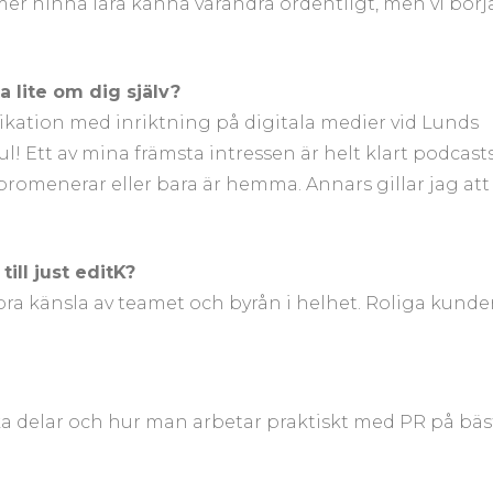
mer hinna lära känna varandra ordentligt, men vi börj
ta lite om dig själv?
ikation med inriktning på digitala medier vid Lunds
! Ett av mina främsta intressen är helt klart podcasts
, promenerar eller bara är hemma. Annars gillar jag att
ill just editK?
å bra känsla av teamet och byrån i helhet. Roliga kunde
ika delar och hur man arbetar praktiskt med PR på bäs