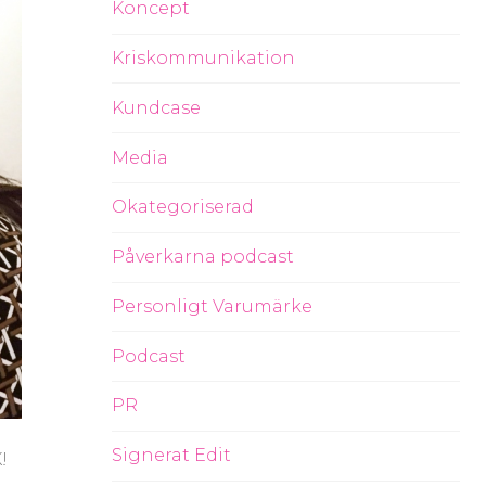
Koncept
Kriskommunikation
Kundcase
Media
Okategoriserad
Påverkarna podcast
Personligt Varumärke
Podcast
PR
Signerat Edit
!