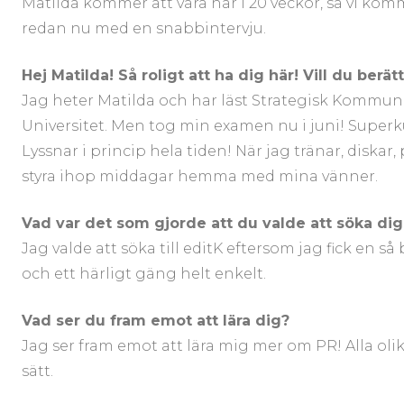
Matilda kommer att vara här i 20 veckor, så vi kom
redan nu med en snabbintervju.
Hej Matilda! Så roligt att ha dig här! Vill du berät
Jag heter Matilda och har läst Strategisk Kommun
Universitet. Men tog min examen nu i juni! Superkul
Lyssnar i princip hela tiden! När jag tränar, diskar
styra ihop middagar hemma med mina vänner.
Vad var det som gjorde att du valde att söka dig t
Jag valde att söka till editK eftersom jag fick en s
och ett härligt gäng helt enkelt.
Vad ser du fram emot att lära dig?
Jag ser fram emot att lära mig mer om PR! Alla ol
sätt.