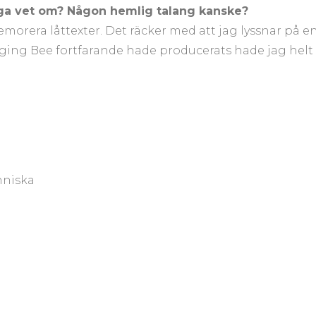
nga vet om? Någon hemlig talang kanske?
emorera låttexter. Det räcker med att jag lyssnar på e
ging Bee fortfarande hade producerats hade jag helt
nniska