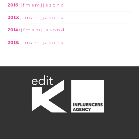
2016
:
j
f
m
a
m
j
j
a
s
o
n
d
2015
:
j
f
m
a
m
j
j
a
s
o
n
d
2014
:
j
f
m
a
m
j
j
a
s
o
n
d
2013
:
j
f
m
a
m
j
j
a
s
o
n
d