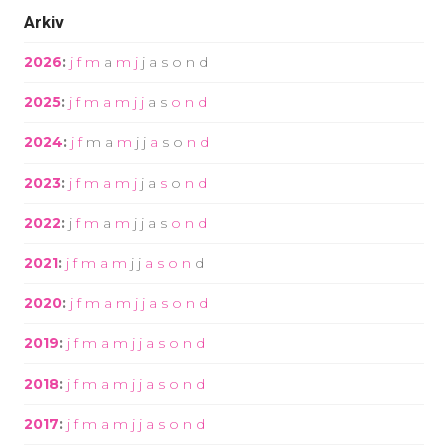
Arkiv
2026
:
j
f
m
a
m
j
j
a
s
o
n
d
2025
:
j
f
m
a
m
j
j
a
s
o
n
d
2024
:
j
f
m
a
m
j
j
a
s
o
n
d
2023
:
j
f
m
a
m
j
j
a
s
o
n
d
2022
:
j
f
m
a
m
j
j
a
s
o
n
d
2021
:
j
f
m
a
m
j
j
a
s
o
n
d
2020
:
j
f
m
a
m
j
j
a
s
o
n
d
2019
:
j
f
m
a
m
j
j
a
s
o
n
d
2018
:
j
f
m
a
m
j
j
a
s
o
n
d
2017
:
j
f
m
a
m
j
j
a
s
o
n
d