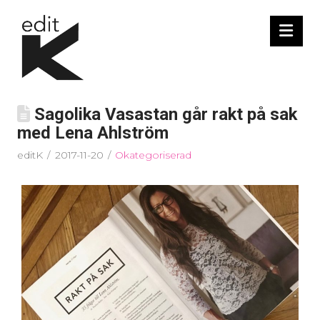
Nav
Sagolika Vasastan går rakt på sak
med Lena Ahlström
editK
2017-11-20
Okategoriserad