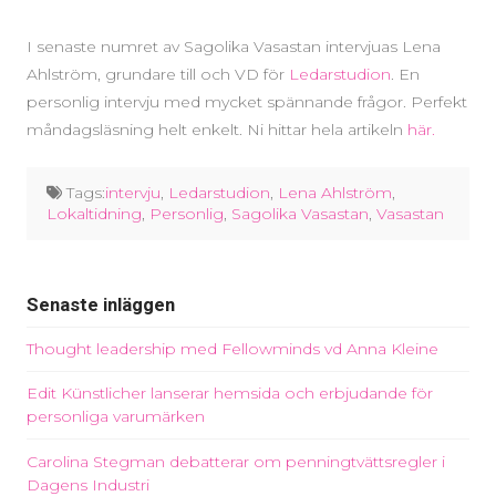
I senaste numret av Sagolika Vasastan intervjuas Lena
Ahlström, grundare till och VD för
Ledarstudion
. En
personlig intervju med mycket spännande frågor. Perfekt
måndagsläsning helt enkelt. Ni hittar hela artikeln
här.
Tags:
intervju
,
Ledarstudion
,
Lena Ahlström
,
Lokaltidning
,
Personlig
,
Sagolika Vasastan
,
Vasastan
Senaste inläggen
Thought leadership med Fellowminds vd Anna Kleine
Edit Künstlicher lanserar hemsida och erbjudande för
personliga varumärken
Carolina Stegman debatterar om penningtvättsregler i
Dagens Industri