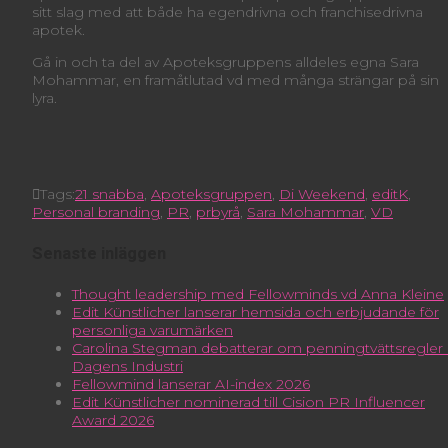
sitt slag med att både ha egendrivna och franchisedrivna
apotek.
Gå in och ta del av Apoteksgruppens alldeles egna Sara
Mohammar, en framåtlutad vd med många strängar på sin
lyra.
Tags:
21 snabba
,
Apoteksgruppen
,
Di Weekend
,
editK
,
Personal branding
,
PR
,
prbyrå
,
Sara Mohammar
,
VD
Senaste inläggen
Thought leadership med Fellowminds vd Anna Kleine
Edit Künstlicher lanserar hemsida och erbjudande för
personliga varumärken
Carolina Stegman debatterar om penningtvättsregler 
Dagens Industri
Fellowmind lanserar AI-index 2026
Edit Künstlicher nominerad till Cision PR Influencer
Award 2026