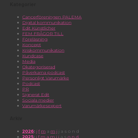
Kategorier
Cancerföreningen PALEMA
Digital kommunikation
Edit Künstlicher
FEM FRÅGOR TILL
Föreläsning
Koncept
Kriskommunikation
Kundcase
Media
Okategoriserad
Påverkarna podcast
Personligt Varumärke
Podcast
PR
Signerat Edit
Sociala medier
Varumärkesexpert
Arkiv
2026
:
j
f
m
a
m
j
j
a
s
o
n
d
2025
:
j
f
m
a
m
j
j
a
s
o
n
d