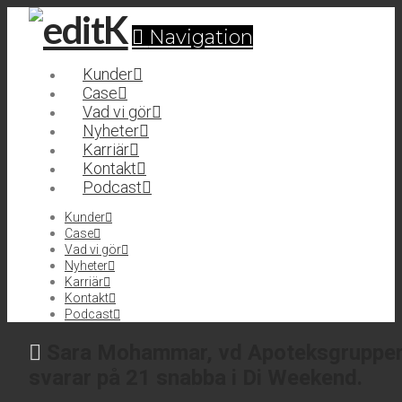
Navigation
Kunder
Case
Vad vi gör
Nyheter
Karriär
Kontakt
Podcast
Kunder
Case
Vad vi gör
Nyheter
Karriär
Kontakt
Podcast
Sara Mohammar, vd Apoteksgruppe
svarar på 21 snabba i Di Weekend.