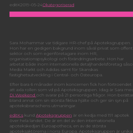
editK
2019-05-24
Okategoriserad
Sara Mohammar var tidigare HR-chef på Apoteksgruppen.
Hon har en gedigen bakgrund inom såväl privat som offent
sektor och som egenföretagare inom HR,
organisationspsykologi och förändringsarbete. Hon har
arbetat både inom internationella detaljhandelsföretag sås
Media Markt och Adidas samt för Skanskas
fastighetsutveckling i Central- och Östeuropa.
Efter bara 6 månader inom koncernen fick hon förtroendet
att axla rollen som vd på Apoteksgruppen. Idag är Sara med
Di Weekend
och svarar på 21 personliga frågor. Hon berätta
bland annat om sin största fiktiva hjälte och ger sin syn på
apoteksbranschens utmaningar.
editK:s
kund
Apoteksgruppen
är en kedja med 191 apotek
över hela landet. De är en del av den internationella
apotekskedjan Euroapotheca, en av de största
apoteksaktörerna i norra Europa. Apoteksgruppen är unika 