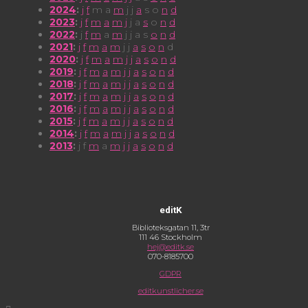
2024
:
j
f
m
a
m
j
j
a
s
o
n
d
2023
:
j
f
m
a
m
j
j
a
s
o
n
d
2022
:
j
f
m
a
m
j
j
a
s
o
n
d
2021
:
j
f
m
a
m
j
j
a
s
o
n
d
2020
:
j
f
m
a
m
j
j
a
s
o
n
d
2019
:
j
f
m
a
m
j
j
a
s
o
n
d
2018
:
j
f
m
a
m
j
j
a
s
o
n
d
2017
:
j
f
m
a
m
j
j
a
s
o
n
d
2016
:
j
f
m
a
m
j
j
a
s
o
n
d
2015
:
j
f
m
a
m
j
j
a
s
o
n
d
2014
:
j
f
m
a
m
j
j
a
s
o
n
d
2013
:
j
f
m
a
m
j
j
a
s
o
n
d
editK
Biblioteksgatan 11, 3tr
111 46 Stockholm
hej@editk.se
070-8185700
GDPR
editkunstlicher.se