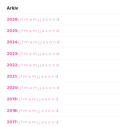
Arkiv
2026
:
j
f
m
a
m
j
j
a
s
o
n
d
2025
:
j
f
m
a
m
j
j
a
s
o
n
d
2024
:
j
f
m
a
m
j
j
a
s
o
n
d
2023
:
j
f
m
a
m
j
j
a
s
o
n
d
2022
:
j
f
m
a
m
j
j
a
s
o
n
d
2021
:
j
f
m
a
m
j
j
a
s
o
n
d
2020
:
j
f
m
a
m
j
j
a
s
o
n
d
2019
:
j
f
m
a
m
j
j
a
s
o
n
d
2018
:
j
f
m
a
m
j
j
a
s
o
n
d
2017
:
j
f
m
a
m
j
j
a
s
o
n
d