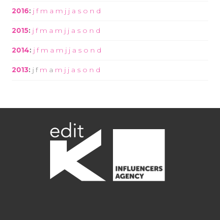
2016
:
j
f
m
a
m
j
j
a
s
o
n
d
2015
:
j
f
m
a
m
j
j
a
s
o
n
d
2014
:
j
f
m
a
m
j
j
a
s
o
n
d
2013
:
j
f
m
a
m
j
j
a
s
o
n
d