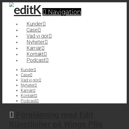
Navigation
Kunder
Case
Vad vi gör
Nyheter
Karriär
Kontakt
Podcast
Kunder
Case
Vad vi gör
Nyheter
Karriär
Kontakt
Podcast
Föreläsning med Edit
Künstlicher på Wings PRs