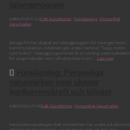
talangprogram
editK
2025-11-24
Edit Künstlicher
,
Föreläsning
,
Personligt
Varumärke
Wings PR har skapat ett talangprogram för talanger inom
kommunikation, initiativet går under namnet ”Topp trettio
runt trettio”. Talangprogrammet är en ettårig externutbildni
för unga individer som vill utvecklas inom …
Läs mer
Föreläsning: Personliga
varumärken som skapar
konkurrenskraft och tillväxt
editK
2024-11-06
Edit Künstlicher
,
Personligt Varumärke
Varumärkesstrategen Edit Künstlicher har under två decenni
arbetat med personliga varumärken som en del i den