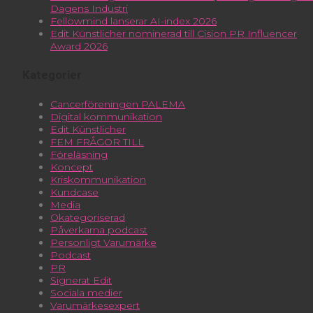
Dagens Industri
Fellowmind lanserar AI-index 2026
Edit Künstlicher nominerad till Cision PR Influencer
Award 2026
Kategorier
Cancerföreningen PALEMA
Digital kommunikation
Edit Künstlicher
FEM FRÅGOR TILL
Föreläsning
Koncept
Kriskommunikation
Kundcase
Media
Okategoriserad
Påverkarna podcast
Personligt Varumärke
Podcast
PR
Signerat Edit
Sociala medier
Varumärkesexpert