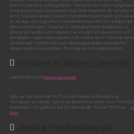
kommunikativa verktygslådan. Intresset för och möjlighete
med personliga varumärken har ökat markant de senaste ti
åren. Sociala kanaler, rekommendationssamhället och vikte
av att äga sina egna kommunikationskanaler har påskyndat
den utvecklingen. Idag tar vi värdegrundade köpbeslut, vi
lyssnar på andra i vårt nätverk när vi väljer en leverantör och
kandidater väljer arbetsgivare och chefer som matchar dera
värderingar. Därför behöver alla bygga starka nätverk för
skapa starka varumärken. Företag som privatpersoner.
Omgiven av idioter – premiär!
editK
2018-09-05
Okategoriserad
Igår var det premiär för Thomas Eriksons föreläsning
”Omgiven av idioter” på Rival! Boken har sålts i över 700.00
exemplar och getts ut på 26 olika språk. Nu har Thomas …
L
mer
Jessica Frej föreläser på