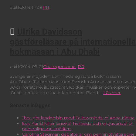
editK
2014-11-08
PR
Ulrika Davidsson
gästföreläsare på internationella
bokmässan i Abu Dhabi
editK
2014-05-01
Okategoriserad
,
PR
Sverige är inbjuden som hedersgäst på bokmässan i
AbuDhabi. Tillsammans med Svenska Ambassaden reser et
30-tal författare, illustratörer, kockar, musiker och experter n
för att berätta om sina erfarenheter. Bland …
Läs mer
Senaste inläggen
Thought leadership med Fellowminds vd Anna Kleine
Edit Künstlicher lanserar hemsida och erbjudande för
personliga varumärken
Carolina Stegman debatterar om penningtvättsregler 