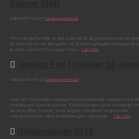
Kalmar Slott
editK
2017-03-07
Okategoriserad
För många familjer är det svårt att få dygnets timmar att räc
till, inte minst när det gäller att få fram vällagad vardagsmat 
bordet. Vad och hur lagar man …
Läs mer
Jessica Frej föreläser på 4goo
editK
2016-09-20
Okategoriserad
Mat-och Tv-profilen Jessica Frej kickstartade veckan med at
föreläsa på 4good scenen. Föreläsningen som handlade o
att leva efter mottot ”ta ut segern i förskott” inspirerade
många kvinnor. Efter föreläsningen signerade …
Läs mer
Hälsomässan 2014