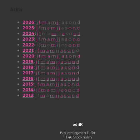
Arkiv
2026
:
j
f
m
a
m
j
j
a
s
o
n
d
2025
:
j
f
m
a
m
j
j
a
s
o
n
d
2024
:
j
f
m
a
m
j
j
a
s
o
n
d
2023
:
j
f
m
a
m
j
j
a
s
o
n
d
2022
:
j
f
m
a
m
j
j
a
s
o
n
d
2021
:
j
f
m
a
m
j
j
a
s
o
n
d
2020
:
j
f
m
a
m
j
j
a
s
o
n
d
2019
:
j
f
m
a
m
j
j
a
s
o
n
d
2018
:
j
f
m
a
m
j
j
a
s
o
n
d
2017
:
j
f
m
a
m
j
j
a
s
o
n
d
2016
:
j
f
m
a
m
j
j
a
s
o
n
d
2015
:
j
f
m
a
m
j
j
a
s
o
n
d
2014
:
j
f
m
a
m
j
j
a
s
o
n
d
2013
:
j
f
m
a
m
j
j
a
s
o
n
d
editK
Biblioteksgatan 11, 3tr
111 46 Stockholm