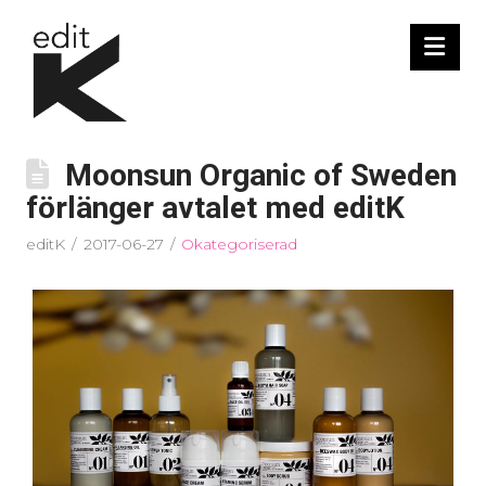
Nav
Moonsun Organic of Sweden
förlänger avtalet med editK
editK
2017-06-27
Okategoriserad