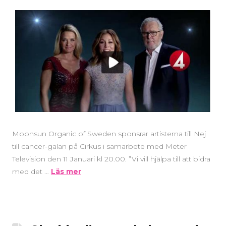
Moonsun Organic of Sweden sponsrar artisterna till Nej
till cancer-galan på Cirkus i samarbete med Meter
Television den 11 Januari kl 20.00. ”Vi vill hjälpa till att bidra
med det …
Läs mer