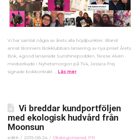
Vi har samlat några av årets alla höjdpunkter. Bland
annat Bonniers Bokklubbars lansering av nya priset Årets
Bok, 4good lanserade Sunshinepodden, Terese Alvén
medverkade i Nyhetsmorgon på TV4, Jessica Frej
signade bokkontrakt …
Läs mer
Vi breddar kundportföljen
med ekologisk hudvård från
Moonsun
editK
2015-06-24
Okategoriserad
,
PR