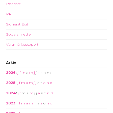
Podcast
PR
Signerat Edit
Sociala medier
Varumärkesexpert
Arkiv
2026
:
j
f
m
a
m
j
j
a
s
o
n
d
2025
:
j
f
m
a
m
j
j
a
s
o
n
d
2024
:
j
f
m
a
m
j
j
a
s
o
n
d
2023
:
j
f
m
a
m
j
j
a
s
o
n
d