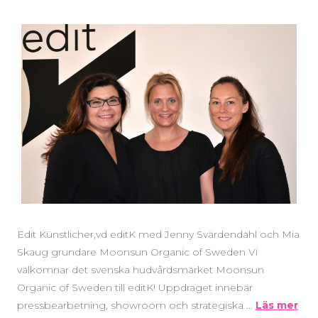
Edit Künstlicher,vd editK med Jenny Svärdendahl och Mia
Skaug grundare Moonsun Organic of Sweden Vi
välkomnar det svenska hudvårdsmärket Moonsun
Organic of Sweden till editK! Uppdraget innebär
pressbearbetning, showroom och strategiska …
Läs mer