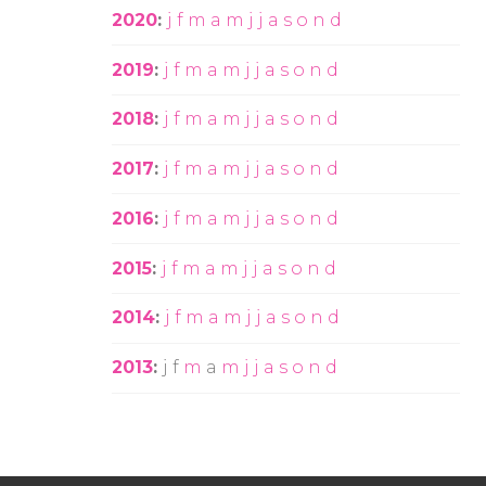
2020
:
j
f
m
a
m
j
j
a
s
o
n
d
2019
:
j
f
m
a
m
j
j
a
s
o
n
d
2018
:
j
f
m
a
m
j
j
a
s
o
n
d
2017
:
j
f
m
a
m
j
j
a
s
o
n
d
2016
:
j
f
m
a
m
j
j
a
s
o
n
d
2015
:
j
f
m
a
m
j
j
a
s
o
n
d
2014
:
j
f
m
a
m
j
j
a
s
o
n
d
2013
:
j
f
m
a
m
j
j
a
s
o
n
d