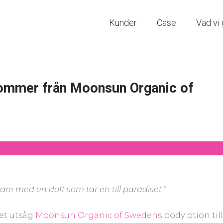
Kunder
Case
Vad vi 
kommer från Moonsun Organic of
e med en doft som tar en till paradiset.”
det utsåg
Moonsun Organic of Sweden
s bodylotion till