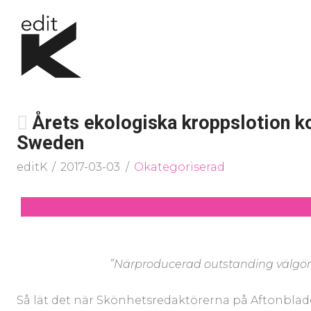
Årets ekologiska kroppslotion 
Sweden
editK
2017-03-03
Okategoriserad
”Närproducerad outstanding välgörar
Så lät det när Skönhetsredaktörerna på Aftonbla