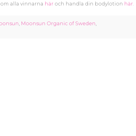
s om alla vinnarna
här
och handla din bodylotion
här
.
oonsun
,
Moonsun Organic of Sweden
,