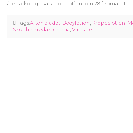
årets ekologiska kroppslotion den 28 februari. Lä
Tags:
Aftonbladet
,
Bodylotion
,
Kroppslotion
,
M
Skönhetsredaktörerna
,
Vinnare