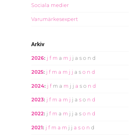
Sociala medier
Varumärkesexpert
Arkiv
2026
:
j
f
m
a
m
j
j
a
s
o
n
d
2025
:
j
f
m
a
m
j
j
a
s
o
n
d
2024
:
j
f
m
a
m
j
j
a
s
o
n
d
2023
:
j
f
m
a
m
j
j
a
s
o
n
d
2022
:
j
f
m
a
m
j
j
a
s
o
n
d
2021
:
j
f
m
a
m
j
j
a
s
o
n
d