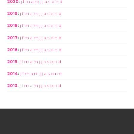
2020
:
j
f
m
a
m
j
j
a
s
o
n
d
2019
:
j
f
m
a
m
j
j
a
s
o
n
d
2018
:
j
f
m
a
m
j
j
a
s
o
n
d
2017
:
j
f
m
a
m
j
j
a
s
o
n
d
2016
:
j
f
m
a
m
j
j
a
s
o
n
d
2015
:
j
f
m
a
m
j
j
a
s
o
n
d
2014
:
j
f
m
a
m
j
j
a
s
o
n
d
2013
:
j
f
m
a
m
j
j
a
s
o
n
d