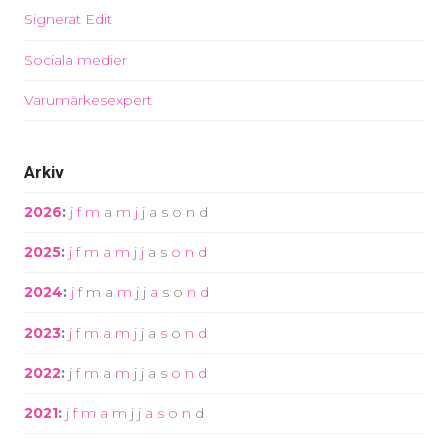
Signerat Edit
Sociala medier
Varumärkesexpert
Arkiv
2026
:
j
f
m
a
m
j
j
a
s
o
n
d
2025
:
j
f
m
a
m
j
j
a
s
o
n
d
2024
:
j
f
m
a
m
j
j
a
s
o
n
d
2023
:
j
f
m
a
m
j
j
a
s
o
n
d
2022
:
j
f
m
a
m
j
j
a
s
o
n
d
2021
:
j
f
m
a
m
j
j
a
s
o
n
d