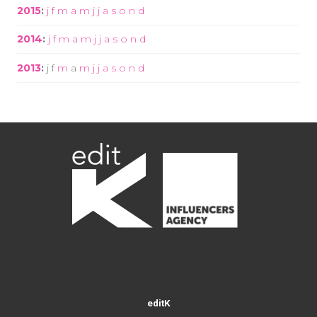
2015
:
j
f
m
a
m
j
j
a
s
o
n
d
2014
:
j
f
m
a
m
j
j
a
s
o
n
d
2013
:
j
f
m
a
m
j
j
a
s
o
n
d
editK