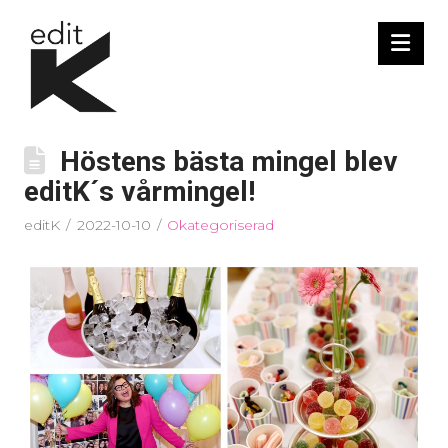
Nav
Höstens bästa mingel blev
editK´s vårmingel!
editK
2022-10-10
Okategoriserad