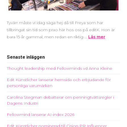
Tyvärr måste vi idag säga hej då till Freya som har
tillbringat sin tid som prao här hos oss på editK. Hon är
bara 15 år gammal, men redan en riktig …
Läs mer
Senaste inläggen
Thought leadership med Fellowminds vd Anna Kleine
Edit Künstlicher lanserar hemsida och erbjudande för
personliga varumärken
Carolina Stegman debatterar om penningtvättsregler i
Dagens Industri
Fellowmind lanserar AI-index 2026
Edit Künstlicher nominerad till Cision PR Influencer