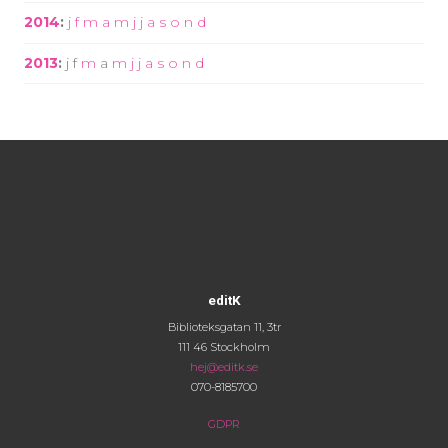
2014
:
j
f
m
a
m
j
j
a
s
o
n
d
2013
:
j
f
m
a
m
j
j
a
s
o
n
d
editK
Biblioteksgatan 11, 3tr
111 46 Stockholm
hej@editk.se
070-8185700
GDPR