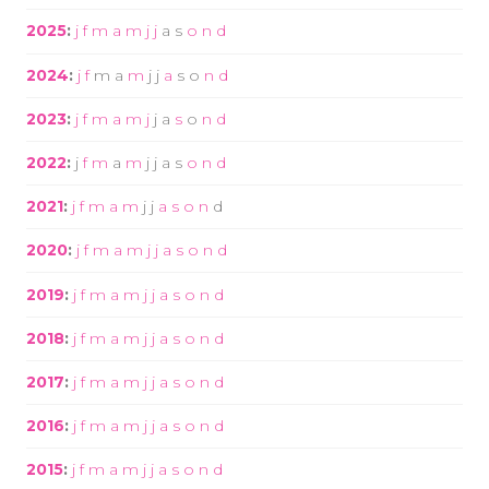
2025
:
j
f
m
a
m
j
j
a
s
o
n
d
2024
:
j
f
m
a
m
j
j
a
s
o
n
d
2023
:
j
f
m
a
m
j
j
a
s
o
n
d
2022
:
j
f
m
a
m
j
j
a
s
o
n
d
2021
:
j
f
m
a
m
j
j
a
s
o
n
d
2020
:
j
f
m
a
m
j
j
a
s
o
n
d
2019
:
j
f
m
a
m
j
j
a
s
o
n
d
2018
:
j
f
m
a
m
j
j
a
s
o
n
d
2017
:
j
f
m
a
m
j
j
a
s
o
n
d
2016
:
j
f
m
a
m
j
j
a
s
o
n
d
2015
:
j
f
m
a
m
j
j
a
s
o
n
d