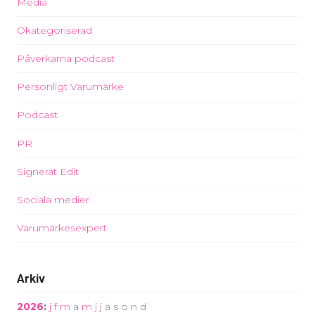
Media
Okategoriserad
Påverkarna podcast
Personligt Varumärke
Podcast
PR
Signerat Edit
Sociala medier
Varumärkesexpert
Arkiv
2026
:
j
f
m
a
m
j
j
a
s
o
n
d