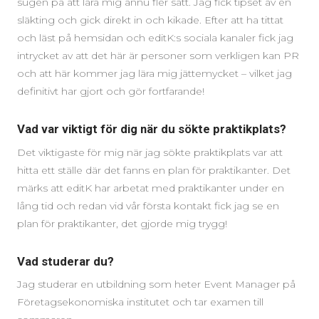
sugen på att lära mig ännu fler sätt. Jag fick tipset av en
släkting och gick direkt in och kikade. Efter att ha tittat
och läst på hemsidan och editK:s sociala kanaler fick jag
intrycket av att det här är personer som verkligen kan PR
och att här kommer jag lära mig jättemycket – vilket jag
definitivt har gjort och gör fortfarande!
Vad var viktigt för dig när du sökte praktikplats?
Det viktigaste för mig när jag sökte praktikplats var att
hitta ett ställe där det fanns en plan för praktikanter. Det
märks att editK har arbetat med praktikanter under en
lång tid och redan vid vår första kontakt fick jag se en
plan för praktikanter, det gjorde mig trygg!
Vad studerar du?
Jag studerar en utbildning som heter Event Manager på
Företagsekonomiska institutet och tar examen till