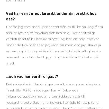
sommaren.
Vad har varit mest lärorikt under din praktik hos
oss?
Här får jag vara med i processer från ax till limpa. Jag får ta
ansvar, lyckas, misslyckas och lära mig! Det är otroligt
värdefullt att få bli lärd av proffs. Jag har lärt mig mycket
under de fyra månader jag varit här men om jag ska välja
en sak jag lärt mig, så är det hur viktigt det är att göra sin
research och hur den ligger till grund för allt vi håller på
med.
…och vad har varit roligast?
Det roligaste är blandningen av arbete som en dag kan
innehålla. På förmiddagen kan vi förbereda
influencerutskick medan eftermiddagen går till
researcharbete. Jag har alltid varit lite rädd för att pitcha,
men här har jag lärt mig att göra det på rätt sätt vilket har