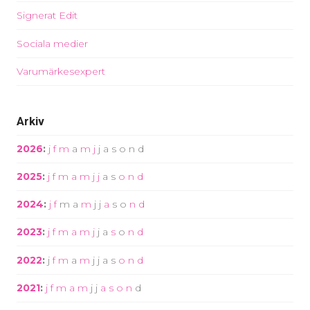
Signerat Edit
Sociala medier
Varumärkesexpert
Arkiv
2026
:
j
f
m
a
m
j
j
a
s
o
n
d
2025
:
j
f
m
a
m
j
j
a
s
o
n
d
2024
:
j
f
m
a
m
j
j
a
s
o
n
d
2023
:
j
f
m
a
m
j
j
a
s
o
n
d
2022
:
j
f
m
a
m
j
j
a
s
o
n
d
2021
:
j
f
m
a
m
j
j
a
s
o
n
d