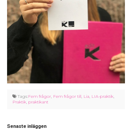
Tags:
Fem frågor
,
Fem frågor till
,
Lia
,
LIA-praktik
,
Praktik
,
praktikant
Senaste inläggen