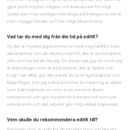
gjort pitch mycket roligare och bekvämare för mig!
Sedan kan man verkligen inte klaga på kollegorna, här är
man i trygga händer och har roligt tillsammans!
Vad tar du med dig från din tid på editK?
Oj, det är mycket jag kommer ta med mig härifrån! Dels
alla lärdomar om att arbeta med PR, det är ett komplext
yrke som tar tid att lära sig. En annan sak jag tar med mig
är stämningen som är på kontoret, det är öppet och
högt i tak vilket gör det enkelt att ta till sig feedback och
fråga frågor. Det jag också kommer ta med mig är sättet
som Edit inspirerar en. Hon är en extremt driven
entreprenör och gör mycket för kvinnans roll som just
entreprenör och det arbetet gör mig väldigt inspirerad.
Vem skulle du rekommendera editK till?
Personer som är redo för att ta nästa steg och lära sig.