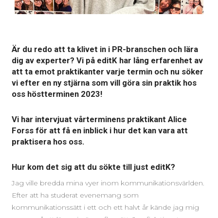
Är du redo att ta klivet in i PR-branschen och lära
dig av experter? Vi på editK har lång erfarenhet av
att ta emot praktikanter varje termin och nu söker
vi efter en ny stjärna som vill göra sin praktik hos
oss höstterminen 2023!
Vi har intervjuat vårterminens praktikant Alice
Forss för att få en inblick i hur det kan vara att
praktisera hos oss.
Hur kom det sig att du sökte till just editK?
Jag ville bredda mina vyer inom kommunikationsvärlden.
Efter att ha studerat evenemang som
kommunikationssätt i ett och ett halvt år kände jag mig