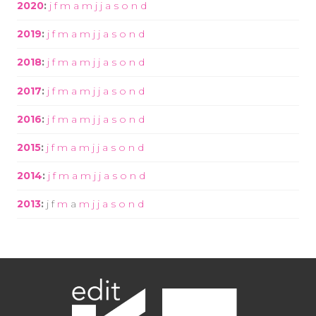
2020
:
j
f
m
a
m
j
j
a
s
o
n
d
2019
:
j
f
m
a
m
j
j
a
s
o
n
d
2018
:
j
f
m
a
m
j
j
a
s
o
n
d
2017
:
j
f
m
a
m
j
j
a
s
o
n
d
2016
:
j
f
m
a
m
j
j
a
s
o
n
d
2015
:
j
f
m
a
m
j
j
a
s
o
n
d
2014
:
j
f
m
a
m
j
j
a
s
o
n
d
2013
:
j
f
m
a
m
j
j
a
s
o
n
d