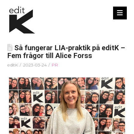
Nav
Så fungerar LIA-praktik på editK –
Fem frågor till Alice Forss
editK
2023-03-24
PR