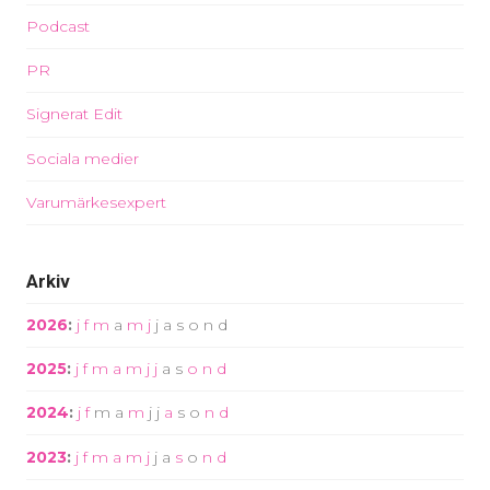
Podcast
PR
Signerat Edit
Sociala medier
Varumärkesexpert
Arkiv
2026
:
j
f
m
a
m
j
j
a
s
o
n
d
2025
:
j
f
m
a
m
j
j
a
s
o
n
d
2024
:
j
f
m
a
m
j
j
a
s
o
n
d
2023
:
j
f
m
a
m
j
j
a
s
o
n
d