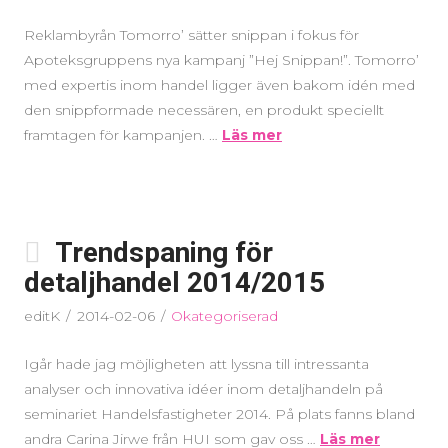
Reklambyrån Tomorro’ sätter snippan i fokus för
Apoteksgruppens nya kampanj ”Hej Snippan!”. Tomorro’
med expertis inom handel ligger även bakom idén med
den snippformade necessären, en produkt speciellt
framtagen för kampanjen. …
Läs mer
Trendspaning för
detaljhandel 2014/2015
editK
2014-02-06
Okategoriserad
Igår hade jag möjligheten att lyssna till intressanta
analyser och innovativa idéer inom detaljhandeln på
seminariet Handelsfastigheter 2014. På plats fanns bland
andra Carina Jirwe från HUI som gav oss …
Läs mer