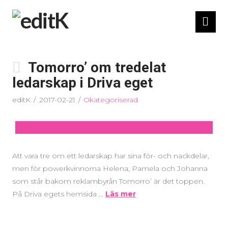
Nav
Tomorro’ om tredelat
ledarskap i Driva eget
editK
2017-02-21
Okategoriserad
Att vara tre om ett ledarskap har sina för- och nackdelar,
men för powerkvinnorna Helena, Pamela och Johanna
som står bakom reklambyrån Tomorro’ är det toppen.
På Driva egets hemsida …
Läs mer