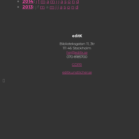
2014
:
j
f
m
a
m
j
j
a
s
o
n
d
2013
:
j
f
m
a
m
j
j
a
s
o
n
d
editK
Biblioteksgatan 11, 3tr
111 46 Stockholm
hej@editk.se
070-8185700
GDPR
editkunstlicher.se