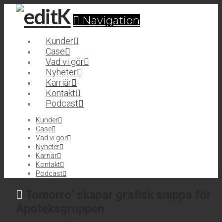
Navigation
Kunder
Case
Vad vi gör
Nyheter
Karriär
Kontakt
Podcast
Kunder
Case
Vad vi gör
Nyheter
Karriär
Kontakt
Podcast
Tomorro’ skapar grafisk snippa för
Apoteksgruppen