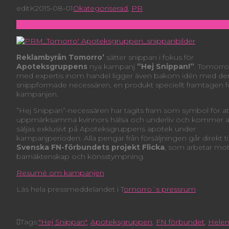
editK
2015-08-01
Okategoriserad
,
PR
Reklambyrån Tomorro’
sätter snippan i fokus för
Apoteksgruppens
nya kampanj
”Hej Snippan!”
. Tomorro
med expertis inom handel ligger även bakom idén med de
snippformade necessären, en produkt speciellt framtagen f
kampanjen.
”Hej Snippan”-necessären har tagits fram som symbol för at
uppmärksamma kvinnors hälsa och underliv och kommer a
säljas exklusivt på Apoteksgruppens apotek under
kampanjperioden. Alla pengar från försäljningen går direkt til
Svenska FN-förbundets projekt Flicka
, som arbetar mo
barnäktenskap och könsstympning.
Resumé om kampanjen
Läs hela pressmeddelandet i T
omorro´s pressrum
Tags:
"Hej Snippan"
,
Apoteksgruppen
,
FN förbundet
,
Hele