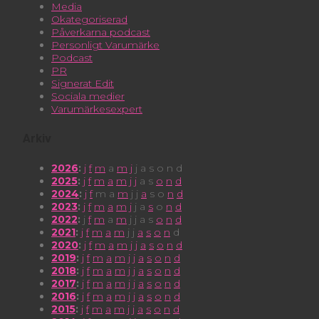
Media
Okategoriserad
Påverkarna podcast
Personligt Varumärke
Podcast
PR
Signerat Edit
Sociala medier
Varumärkesexpert
Arkiv
2026
:
j
f
m
a
m
j
j
a
s
o
n
d
2025
:
j
f
m
a
m
j
j
a
s
o
n
d
2024
:
j
f
m
a
m
j
j
a
s
o
n
d
2023
:
j
f
m
a
m
j
j
a
s
o
n
d
2022
:
j
f
m
a
m
j
j
a
s
o
n
d
2021
:
j
f
m
a
m
j
j
a
s
o
n
d
2020
:
j
f
m
a
m
j
j
a
s
o
n
d
2019
:
j
f
m
a
m
j
j
a
s
o
n
d
2018
:
j
f
m
a
m
j
j
a
s
o
n
d
2017
:
j
f
m
a
m
j
j
a
s
o
n
d
2016
:
j
f
m
a
m
j
j
a
s
o
n
d
2015
:
j
f
m
a
m
j
j
a
s
o
n
d