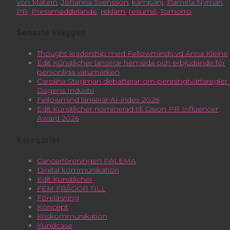
von Matérn
,
Johanna Svensson
,
kampanj
,
Pamela Nyman
,
PR
,
Pressmeddelande
,
reklam
,
resumé
,
Tomorro
Senaste inläggen
Thought leadership med Fellowminds vd Anna Kleine
Edit Künstlicher lanserar hemsida och erbjudande för
personliga varumärken
Carolina Stegman debatterar om penningtvättsregler 
Dagens Industri
Fellowmind lanserar AI-index 2026
Edit Künstlicher nominerad till Cision PR Influencer
Award 2026
Kategorier
Cancerföreningen PALEMA
Digital kommunikation
Edit Künstlicher
FEM FRÅGOR TILL
Föreläsning
Koncept
Kriskommunikation
Kundcase