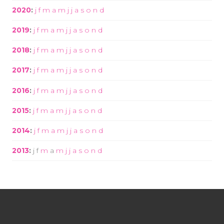
2020
:
j
f
m
a
m
j
j
a
s
o
n
d
2019
:
j
f
m
a
m
j
j
a
s
o
n
d
2018
:
j
f
m
a
m
j
j
a
s
o
n
d
2017
:
j
f
m
a
m
j
j
a
s
o
n
d
2016
:
j
f
m
a
m
j
j
a
s
o
n
d
2015
:
j
f
m
a
m
j
j
a
s
o
n
d
2014
:
j
f
m
a
m
j
j
a
s
o
n
d
2013
:
j
f
m
a
m
j
j
a
s
o
n
d