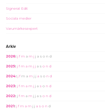
Signerat Edit
Sociala medier
Varumärkesexpert
Arkiv
2026
:
j
f
m
a
m
j
j
a
s
o
n
d
2025
:
j
f
m
a
m
j
j
a
s
o
n
d
2024
:
j
f
m
a
m
j
j
a
s
o
n
d
2023
:
j
f
m
a
m
j
j
a
s
o
n
d
2022
:
j
f
m
a
m
j
j
a
s
o
n
d
2021
:
j
f
m
a
m
j
j
a
s
o
n
d