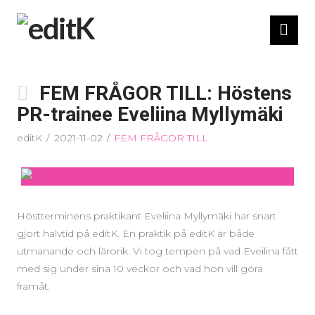
Nav
FEM FRÅGOR TILL: Höstens
PR-trainee Eveliina Myllymäki
editK
2021-11-02
FEM FRÅGOR TILL
Höstterminens praktikant Eveliina Myllymäki har snart
gjort halvtid på editK. En praktik på editK är både
utmanande och lärorik. Vi tog tempen på vad Eveilina fått
med sig under sina 10 veckor och vad hon vill göra
framåt.