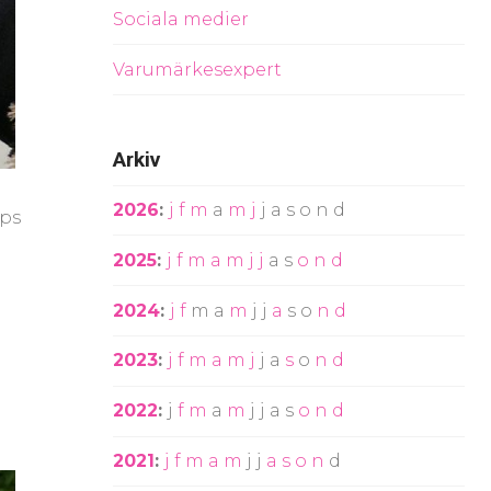
Sociala medier
Varumärkesexpert
Arkiv
2026
:
j
f
m
a
m
j
j
a
s
o
n
d
ips
2025
:
j
f
m
a
m
j
j
a
s
o
n
d
2024
:
j
f
m
a
m
j
j
a
s
o
n
d
2023
:
j
f
m
a
m
j
j
a
s
o
n
d
2022
:
j
f
m
a
m
j
j
a
s
o
n
d
2021
:
j
f
m
a
m
j
j
a
s
o
n
d