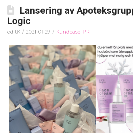
Lansering av Apoteksgrup
Logic
editK
2021-01-29
Kundcase
,
PR