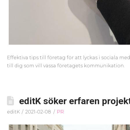
Effektiva tips till företag för att lyckas i sociala
till dig som vill vässa företagets kommunikation.
editK söker erfaren proje
editK
2021-02-08
PR