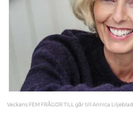
Veckans FEM FRÅGOR TILL går till Annica Liljeblad