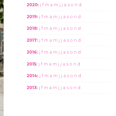
2020
:
j
f
m
a
m
j
j
a
s
o
n
d
2019
:
j
f
m
a
m
j
j
a
s
o
n
d
2018
:
j
f
m
a
m
j
j
a
s
o
n
d
2017
:
j
f
m
a
m
j
j
a
s
o
n
d
2016
:
j
f
m
a
m
j
j
a
s
o
n
d
2015
:
j
f
m
a
m
j
j
a
s
o
n
d
2014
:
j
f
m
a
m
j
j
a
s
o
n
d
2013
:
j
f
m
a
m
j
j
a
s
o
n
d